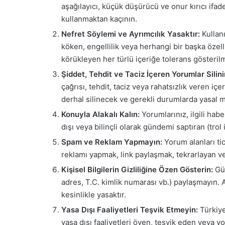
aşağılayıcı, küçük düşürücü ve onur kırıcı ifade
kullanmaktan kaçının.
Nefret Söylemi ve Ayrımcılık Yasaktır:
Kullanı
köken, engellilik veya herhangi bir başka özell
körükleyen her türlü içeriğe tolerans gösteril
Şiddet, Tehdit ve Taciz İçeren Yorumlar Silini
çağrısı, tehdit, taciz veya rahatsızlık veren içe
derhal silinecek ve gerekli durumlarda yasal me
Konuyla Alakalı Kalın:
Yorumlarınız, ilgili habe
dışı veya bilinçli olarak gündemi saptıran (trol 
Spam ve Reklam Yapmayın:
Yorum alanları tic
reklamı yapmak, link paylaşmak, tekrarlayan v
Kişisel Bilgilerin Gizliliğine Özen Gösterin:
Güv
adres, T.C. kimlik numarası vb.) paylaşmayın. Ay
kesinlikle yasaktır.
Yasa Dışı Faaliyetleri Teşvik Etmeyin:
Türkiye
yasa dışı faaliyetleri öven, teşvik eden veya y