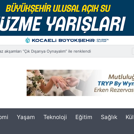
kşamları “Çık Dışarıya Oynayalım” ile renklendi
omi
Yaşam
Teknoloji
Eğitim
Sağlık
Kül