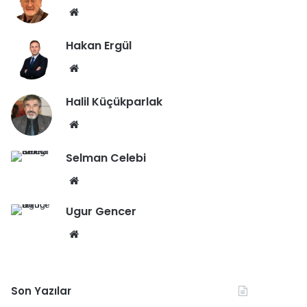
We
b
Hakan Ergül
sit
esi
We
b
Halil Küçükparlak
sit
esi
We
b
Selman Celebi
sit
esi
We
b
Ugur Gencer
sit
esi
We
b
sit
esi
Son Yazılar