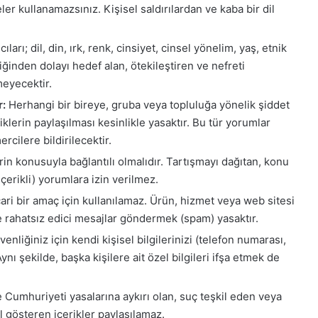
ler kullanamazsınız. Kişisel saldırılardan ve kaba bir dil
cıları; dil, din, ırk, renk, cinsiyet, cinsel yönelim, yaş, etnik
iğinden dolayı hedef alan, ötekileştiren ve nefreti
meyecektir.
r:
Herhangi bir bireye, gruba veya topluluğa yönelik şiddet
riklerin paylaşılması kesinlikle yasaktır. Bu tür yorumlar
rcilere bildirilecektir.
rin konusuyla bağlantılı olmalıdır. Tartışmayı dağıtan, konu
içerikli) yorumlara izin verilmez.
ari bir amaç için kullanılamaz. Ürün, hizmet veya web sitesi
e rahatsız edici mesajlar göndermek (spam) yasaktır.
enliğiniz için kendi kişisel bilgilerinizi (telefon numarası,
nı şekilde, başka kişilere ait özel bilgileri ifşa etmek de
 Cumhuriyeti yasalarına aykırı olan, suç teşkil eden veya
ol gösteren içerikler paylaşılamaz.