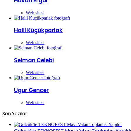
Hakan Ergül
Web sitesi
Halil Küçükparlak
Web sitesi
Selman Celebi
Web sitesi
Ugur Gencer
Web sitesi
Son Yazılar
Gölcük’te TEKNOFEST Mavi Vatan Toplantısı Yapıldı