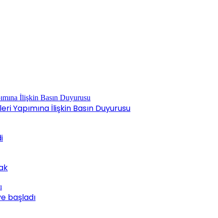
ri Yapımına İlişkin Basın Duyurusu
i
cak
ve başladı