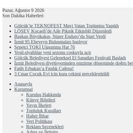
Pazar, Ağustos 9 2026
Son Dakika Haberleri
Gölcük’te TEKNOFEST Mavi Vatan Toplantısı Yapıldı
LÖSEV Kocaeli’de Aile Piknik Etkinliği Düzenledi
Başkan Büyükakın, Süper Enduro’da Start Verdi
İzmit 95 Ebeveyn Buluşmaları başlıyor
Sepetçi TOKİ Ulaşımına Hat 76
Yeşil-siyahlılar yeni sezonu coşkuyla açtı
Gölcük Belediyesi Geleneksel El Sanatları Festivali Başladı
İzmit Belediyesi diyetisyeninden emzirme döneminde doğru bes
Fatih Erbakan’a Fındık Çağrısı!
3 Çınar Çocuk Evi için kura çekimi gerçekleştirildi
Anasayfa
Kurumsal
Kuruluş Hakkında
Künye Bilgileri
Yayın İlkeleri
Topluluk Kuralları
Haber İhbar
Veri Politikası
Reklam Seçenekleri
Adres ve İletişim