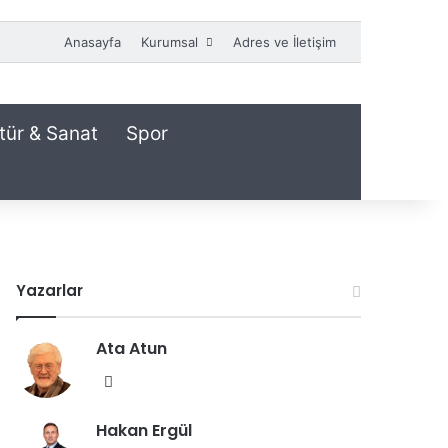
Anasayfa
Kurumsal
Adres ve İletişim
tür & Sanat
Spor
Yazarlar
Ata Atun
We
b
Hakan Ergül
sit