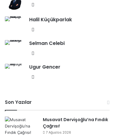
esi
We
b
Halil Küçükparlak
sit
esi
We
b
Selman Celebi
sit
esi
We
b
Ugur Gencer
sit
esi
We
b
sit
esi
Son Yazılar
Musavat Dervişoğlu’na Fındık
Çağrısı!
7 Ağustos 2026