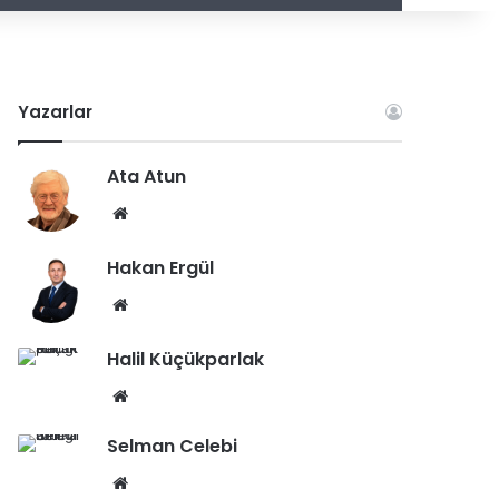
Yazarlar
Ata Atun
We
b
Hakan Ergül
sit
esi
We
b
Halil Küçükparlak
sit
esi
We
b
Selman Celebi
sit
esi
We