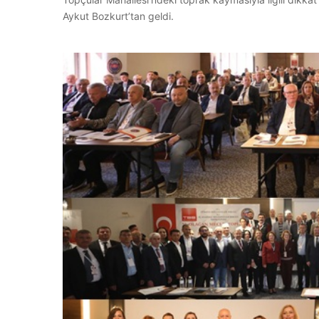
Aykut Bozkurt’tan geldi.