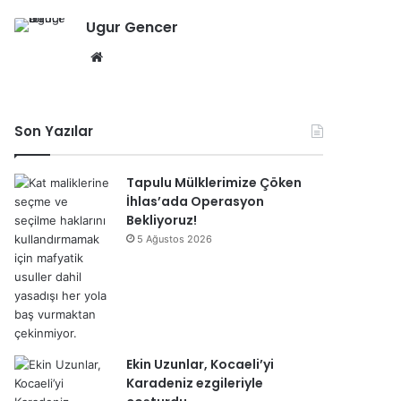
b
Ugur Gencer
sit
esi
We
b
sit
esi
Son Yazılar
Tapulu Mülklerimize Çöken
İhlas’ada Operasyon
Bekliyoruz!
5 Ağustos 2026
Ekin Uzunlar, Kocaeli’yi
Karadeniz ezgileriyle