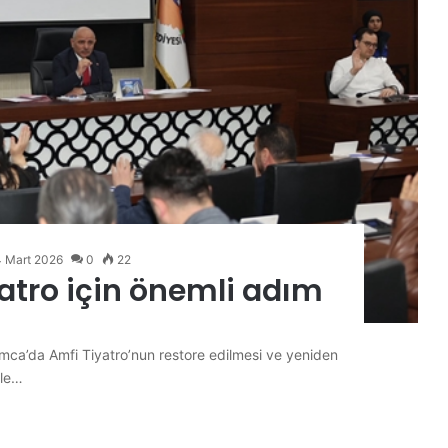
4 Mart 2026
0
22
atro için önemli adım
rımca’da Amfi Tiyatro’nun restore edilmesi ve yeniden
ile…