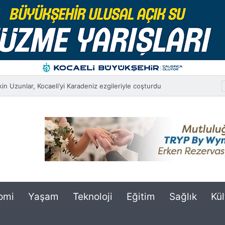
okak Basketbolu Turnuvası Nefes Kesen Finallerle Sona Erdi
omi
Yaşam
Teknoloji
Eğitim
Sağlık
Kül