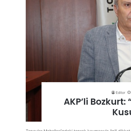
Editor
AKP’li Bozkurt:
Kus
Topçular Mahallesi’ndeki toprak kaymasıyla ilgili dikka