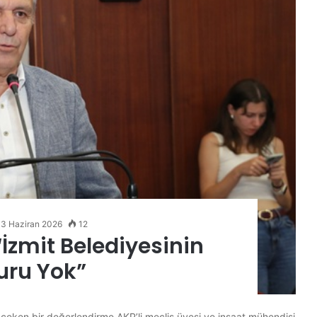
3 Haziran 2026
12
 “İzmit Belediyesinin
uru Yok”
t çeken bir değerlendirme AKP’li meclis üyesi ve inşaat mühendisi