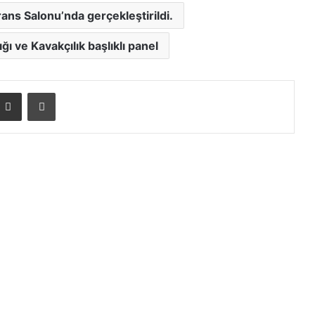
ns Salonu’nda gerçekleştirildi.
ı ve Kavakçılık başlıklı panel
E-posta ile paylaş
Yazdır
İzmit Belediyesi Robotik Kodlama ve
Yazılım Evi’nde eğitimler başladı
İZMEK’te yeni dönem hazırlıkları tüm
hızıyla sürüyor
Kartepe Belediyesi Personeline Afet
Eğitimi