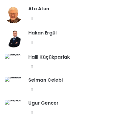
Ata Atun
We
b
Hakan Ergül
sit
esi
We
b
Halil Küçükparlak
sit
esi
We
b
Selman Celebi
sit
esi
We
b
Ugur Gencer
sit
esi
We
b
sit