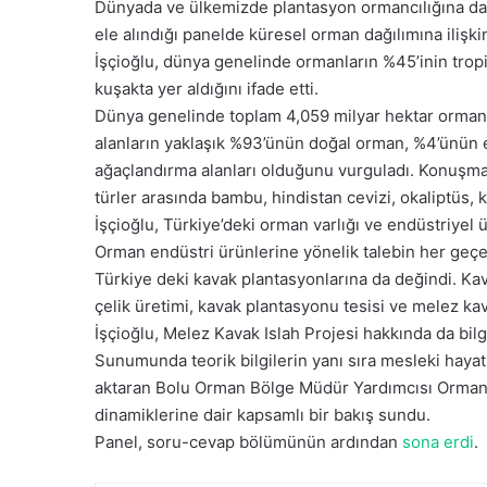
ö
Dünyada ve ülkemizde plantasyon ormancılığına dair
n
ele alındığı panelde küresel orman dağılımına iliş
d
İşçioğlu, dünya genelinde ormanların %45’inin tropik
e
kuşakta yer aldığını ifade etti.
r
Dünya genelinde toplam 4,059 milyar hektar ormanl
m
alanların yaklaşık %93’ünün doğal orman, %4’ünün e
e
ağaçlandırma alanları olduğunu vurguladı. Konuşmas
k
türler arasında bambu, hindistan cevizi, okaliptüs, k
İşçioğlu, Türkiye’deki orman varlığı ve endüstriyel 
Orman endüstri ürünlerine yönelik talebin her geçe
Türkiye deki kavak plantasyonlarına da değindi. Kava
çelik üretimi, kavak plantasyonu tesisi ve melez ka
İşçioğlu, Melez Kavak Islah Projesi hakkında da bilg
Sunumunda teorik bilgilerin yanı sıra mesleki haya
aktaran Bolu Orman Bölge Müdür Yardımcısı Orman 
dinamiklerine dair kapsamlı bir bakış sundu.
Panel, soru-cevap bölümünün ardından
sona erdi
.