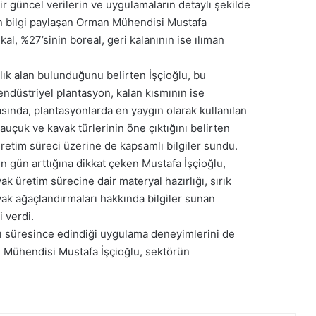
 güncel verilerin ve uygulamaların detaylı şekilde
kin bilgi paylaşan Orman Mühendisi Mustafa
al, %27’sinin boreal, geri kalanının ise ılıman
ık alan bulunduğunu belirten İşçioğlu, bu
ndüstriyel plantasyon, kalan kısmının ise
ında, plantasyonlarda en yaygın olarak kullanılan
auçuk ve kavak türlerinin öne çıktığını belirten
üretim süreci üzerine de kapsamlı bilgiler sundu.
n gün arttığına dikkat çeken Mustafa İşçioğlu,
k üretim sürecine dair materyal hazırlığı, sırık
vak ağaçlandırmaları hakkında bilgiler sunan
i verdi.
tı süresince edindiği uygulama deneyimlerini de
Mühendisi Mustafa İşçioğlu, sektörün