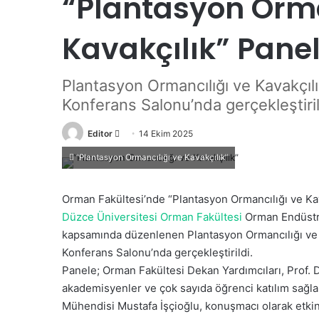
“Plantasyon Orma
Kavakçılık” Paneli
Plantasyon Ormancılığı ve Kavakçılı
Konferans Salonu’nda gerçekleştiril
Editor
B
14 Ekim 2025
i
“Plantasyon Ormancılığı ve Kavakçılık”
r
e
Orman Fakültesi’nde “Plantasyon Ormancılığı ve Kava
-
Düzce Üniversitesi Orman Fakültesi
Orman Endüstri
p
kapsamında düzenlenen Plantasyon Ormancılığı ve K
o
Konferans Salonu’nda gerçekleştirildi.
s
Panele; Orman Fakültesi Dekan Yardımcıları, Prof. D
t
akademisyenler ve çok sayıda öğrenci katılım sağl
a
g
Mühendisi Mustafa İşçioğlu, konuşmacı olarak etkinl