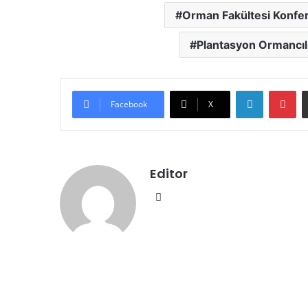
Orman Fakültesi Konfera
Plantasyon Ormancılığ
LinkedIn
Pinterest
Facebook
X
Editor
We
b
sit
esi
Sonraki Yazıyı Oku