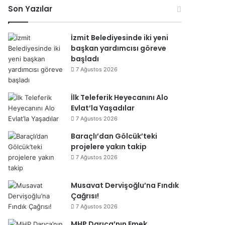
esi
Son Yazılar
İzmit Belediyesinde iki yeni
başkan yardımcısı göreve
başladı
7 Ağustos 2026
İlk Teleferik Heyecanını Alo
Evlat’la Yaşadılar
7 Ağustos 2026
Baraçlı’dan Gölcük’teki
projelere yakın takip
7 Ağustos 2026
Musavat Dervişoğlu’na Fındık
Çağrısı!
7 Ağustos 2026
MHP Darıca’nın Emek