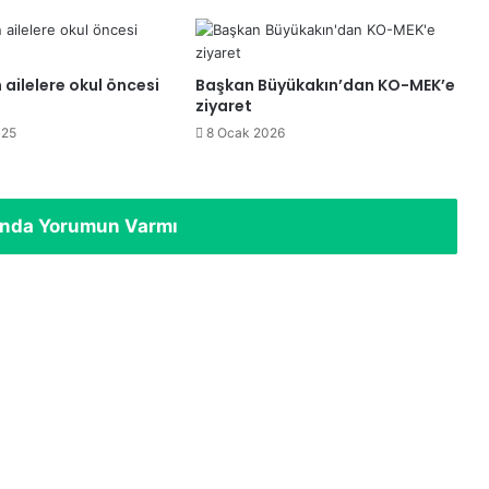
YKS’de ilk 500’e girdi
Lokomotif Çocuk Köyü Lotus’ta ilk
ailelere okul öncesi
Başkan Büyükakın’dan KO-MEK’e
hasat sevinci
ziyaret
025
8 Ocak 2026
ında Yorumun Varmı