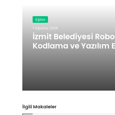
Eğitim
1 Ağustos 2026
İzmit Belediyesi Robo
Kodlama ve Yazılım E
eğitimler başladı
İlgili Makaleler