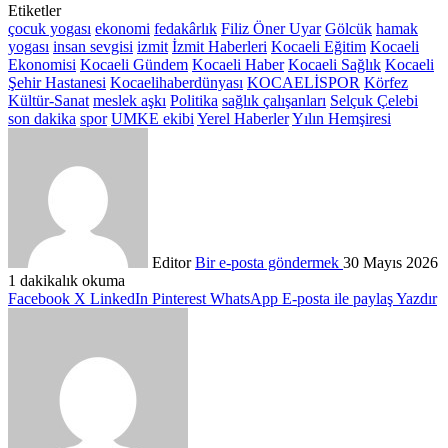
Etiketler
çocuk yogası
ekonomi
fedakârlık
Filiz Öner Uyar
Gölcük
hamak
yogası
insan sevgisi
izmit
İzmit Haberleri
Kocaeli Eğitim
Kocaeli
Ekonomisi
Kocaeli Gündem
Kocaeli Haber
Kocaeli Sağlık
Kocaeli
Şehir Hastanesi
Kocaelihaberdünyası
KOCAELİSPOR
Körfez
Kültür-Sanat
meslek aşkı
Politika
sağlık çalışanları
Selçuk Çelebi
son dakika
spor
UMKE ekibi
Yerel Haberler
Yılın Hemşiresi
Editor
Bir e-posta göndermek
30 Mayıs 2026
1 dakikalık okuma
Facebook
X
LinkedIn
Pinterest
WhatsApp
E-posta ile paylaş
Yazdır