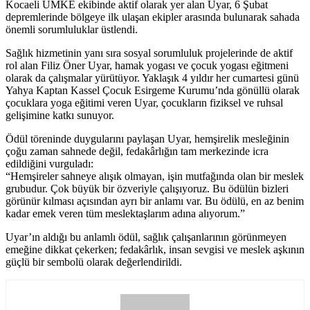
Kocaeli UMKE ekibinde aktif olarak yer alan Uyar, 6 Şubat
depremlerinde bölgeye ilk ulaşan ekipler arasında bulunarak sahada
önemli sorumluluklar üstlendi.
Sağlık hizmetinin yanı sıra sosyal sorumluluk projelerinde de aktif
rol alan Filiz Öner Uyar, hamak yogası ve çocuk yogası eğitmeni
olarak da çalışmalar yürütüyor. Yaklaşık 4 yıldır her cumartesi günü
Yahya Kaptan Kassel Çocuk Esirgeme Kurumu’nda gönüllü olarak
çocuklara yoga eğitimi veren Uyar, çocukların fiziksel ve ruhsal
gelişimine katkı sunuyor.
Ödül töreninde duygularını paylaşan Uyar, hemşirelik mesleğinin
çoğu zaman sahnede değil, fedakârlığın tam merkezinde icra
edildiğini vurguladı:
“Hemşireler sahneye alışık olmayan, işin mutfağında olan bir meslek
grubudur. Çok büyük bir özveriyle çalışıyoruz. Bu ödülün bizleri
görünür kılması açısından ayrı bir anlamı var. Bu ödülü, en az benim
kadar emek veren tüm meslektaşlarım adına alıyorum.”
Uyar’ın aldığı bu anlamlı ödül, sağlık çalışanlarının görünmeyen
emeğine dikkat çekerken; fedakârlık, insan sevgisi ve meslek aşkının
güçlü bir sembolü olarak değerlendirildi.