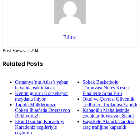
Editor
Post Views:
2.294
Related Posts
Ormanya’nın Atlas’ı yaban
Sokak Basketbolu
hayatına ışık tutacak
Turnuvası Nefes Kesen
Kentin gururu Kocaelispor
Finallerle Sona Erdi
meydana iniyor
Okul ve Çevresi Güvenlik
Tapulu Mülklerimize
Tedbirleri Toplantısı Yapıldı
Çöken İhlas’ada Operasyon
Kabaoğlu Mahallesinde
Bekliyoruz!
çocuklar doyasıya eğlendi
Ekin Uzunlar, Kocaeli’yi
Başiskele Atatürk Caddesi
Karadeniz ezgileriyle
araç trafiğine kapatıldı
coşturdu