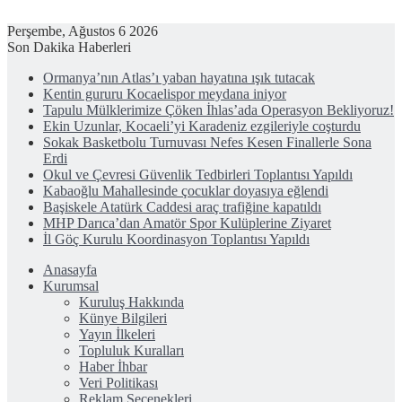
Perşembe, Ağustos 6 2026
Son Dakika Haberleri
Ormanya’nın Atlas’ı yaban hayatına ışık tutacak
Kentin gururu Kocaelispor meydana iniyor
Tapulu Mülklerimize Çöken İhlas’ada Operasyon Bekliyoruz!
Ekin Uzunlar, Kocaeli’yi Karadeniz ezgileriyle coşturdu
Sokak Basketbolu Turnuvası Nefes Kesen Finallerle Sona
Erdi
Okul ve Çevresi Güvenlik Tedbirleri Toplantısı Yapıldı
Kabaoğlu Mahallesinde çocuklar doyasıya eğlendi
Başiskele Atatürk Caddesi araç trafiğine kapatıldı
MHP Darıca’dan Amatör Spor Kulüplerine Ziyaret
İl Göç Kurulu Koordinasyon Toplantısı Yapıldı
Anasayfa
Kurumsal
Kuruluş Hakkında
Künye Bilgileri
Yayın İlkeleri
Topluluk Kuralları
Haber İhbar
Veri Politikası
Reklam Seçenekleri