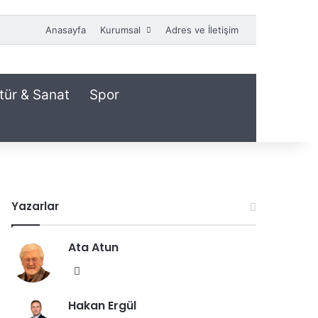
Anasayfa
Kurumsal
Adres ve İletişim
tür & Sanat
Spor
Yazarlar
Ata Atun
We
b
Hakan Ergül
sit