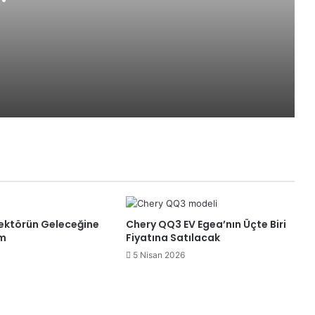
Teknoloji Deneyim Merkezi olacak
Sahillerde Dijital Devrim
Gölcük Belediyesi Mobil Uygulaması
Vatandaşların Hizmetinde
İzmit’te Gençler Yapay Zeka ve
Eğitimin Geleceğini Konuştu
ektörün Geleceğine
Chery QQ3 EV Egea’nın Üçte Biri
Fatma Başkan Tekno Garaj’daki
ım
Fiyatına Satılacak
Çalışmaları yerinde inceledi
5 Nisan 2026