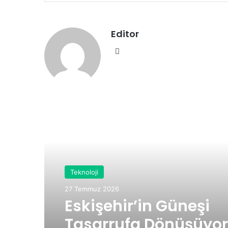
Editor
We
b
sit
esi
Sonraki Yazıyı Oku
Teknoloji
27 Temmuz 2026
Eskişehir’in Güneşi
Tasarrufa Dönüşüyor