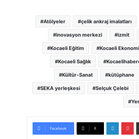
Atölyeler
çelik ankraj imalatları
inovasyon merkezi
izmit
Kocaeli Eğitim
Kocaeli Ekonomi
Kocaeli Sağlık
Kocaelihaber
Kültür-Sanat
kütüphane
SEKA yerleşkesi
Selçuk Çelebi
Yer
LinkedIn
Pinterest
Facebook
X