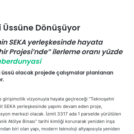
ji Üssüne Dönüşüyor
nin SEKA yerleşkesinde hayata
ir Projesi’nde” ilerleme oranı yüzde
aberdunyasi
oji üssü olacak projede çalışmalar planlanan
r.
ve girişimcilik vizyonuyla hayata geçireceği “Teknoşehir
İzmit SEKA yerleşkesinde yapımı devam eden proje,
asyon merkezi olacak. İzmit 3317 ada 1 parselde yürütülen
ik Atölye Binası” tarihi kimliği korunarak yeniden inşa
ından biri olan yapı, modern teknoloji altyapısıyla yeniden