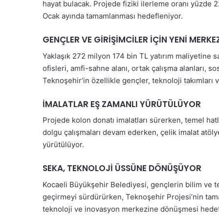
hayat bulacak. Projede fiziki ilerleme oranı yüzde 2
Ocak ayında tamamlanması hedefleniyor.
GENÇLER VE GİRİŞİMCİLER İÇİN YENİ MERKE
Yaklaşık 272 milyon 174 bin TL yatırım maliyetine s
ofisleri, amfi-sahne alanı, ortak çalışma alanları, 
Teknoşehir’in özellikle gençler, teknoloji takımları 
İMALATLAR EŞ ZAMANLI YÜRÜTÜLÜYOR
Projede kolon donatı imalatları sürerken, temel hat
dolgu çalışmaları devam ederken, çelik imalat atölye 
yürütülüyor.
SEKA, TEKNOLOJİ ÜSSÜNE DÖNÜŞÜYOR
Kocaeli Büyükşehir Belediyesi, gençlerin bilim ve t
geçirmeyi sürdürürken, Teknoşehir Projesi’nin tama
teknoloji ve inovasyon merkezine dönüşmesi hedef