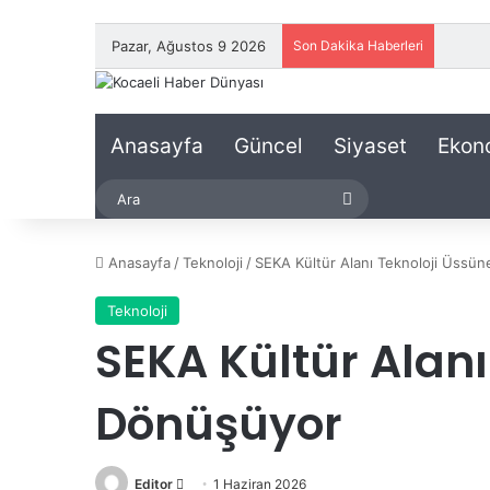
Pazar, Ağustos 9 2026
Son Dakika Haberleri
Anasayfa
Güncel
Siyaset
Ekon
Ara
Anasayfa
/
Teknoloji
/
SEKA Kültür Alanı Teknoloji Üssü
Teknoloji
SEKA Kültür Alanı
Dönüşüyor
Editor
B
1 Haziran 2026