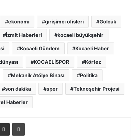
ekonomi
girişimci ofisleri
Gölcük
İzmit Haberleri
kocaeli büyükşehir
si
Kocaeli Gündem
Kocaeli Haber
dünyası
KOCAELİSPOR
Körfez
Mekanik Atölye Binası
Politika
son dakika
spor
Teknoşehir Projesi
el Haberler
E-posta ile paylaş
Yazdır