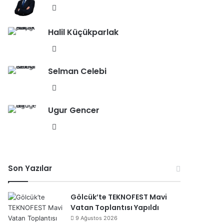
esi
We
b
Halil Küçükparlak
sit
esi
We
b
Selman Celebi
sit
esi
We
b
Ugur Gencer
sit
esi
We
b
sit
esi
Son Yazılar
Gölcük’te TEKNOFEST Mavi
Vatan Toplantısı Yapıldı
9 Ağustos 2026