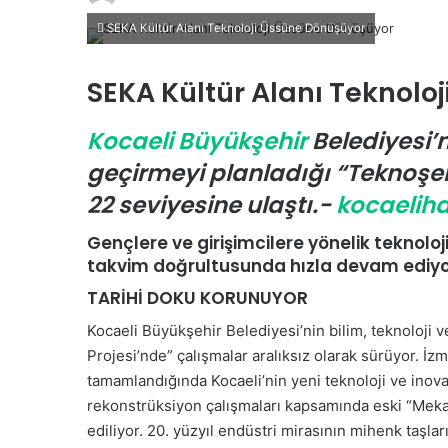
i
SEKA Kültür Alanı Teknoloji Üssüne Dönüşüyor
r
e
SEKA Kültür Alanı Teknolo
-
p
Kocaeli Büyükşehir
Belediyesi’
o
s
geçirmeyi planladığı “Teknoşeh
t
22 seviyesine ulaştı.-
kocaelih
a
g
Gençlere ve girişimcilere yönelik teknol
ö
takvim doğrultusunda hızla devam ediyo
n
TARİHİ DOKU KORUNUYOR
d
Kocaeli Büyükşehir Belediyesi’nin bilim, teknoloji 
e
Projesi’nde” çalışmalar aralıksız olarak sürüyor. 
r
m
tamamlandığında Kocaeli’nin yeni teknoloji ve inov
e
rekonstrüksiyon çalışmaları kapsamında eski “Mekan
k
ediliyor. 20. yüzyıl endüstri mirasının mihenk taşlar