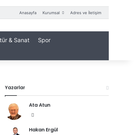
Anasayfa
Kurumsal
Adres ve İletişim
tür & Sanat
Spor
Yazarlar
Ata Atun
We
b
Hakan Ergül
sit