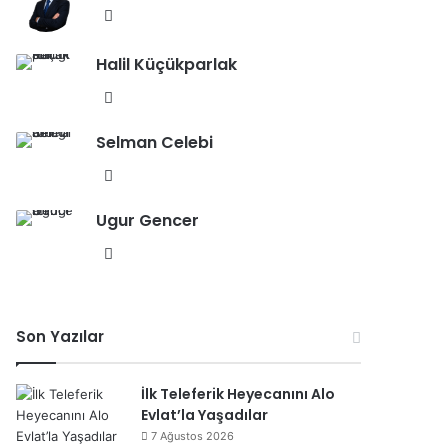
esi
We
b
Halil Küçükparlak
sit
esi
We
b
Selman Celebi
sit
esi
We
b
Ugur Gencer
sit
esi
We
b
sit
esi
Son Yazılar
İlk Teleferik Heyecanını Alo
Evlat’la Yaşadılar
7 Ağustos 2026