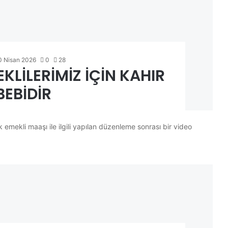
0 Nisan 2026
0
28
LİLERİMİZ İÇİN KAHIR
BEBİDİR
emekli maaşı ile ilgili yapılan düzenleme sonrası bir video