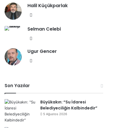
Halil Küçükparlak
sit
esi
We
b
Selman Celebi
sit
esi
We
b
Ugur Gencer
sit
esi
We
b
sit
esi
Son Yazılar
Büyükakın: “Su İdaresi
Belediyeciliğin Kalbindedir”
5 Ağustos 2026