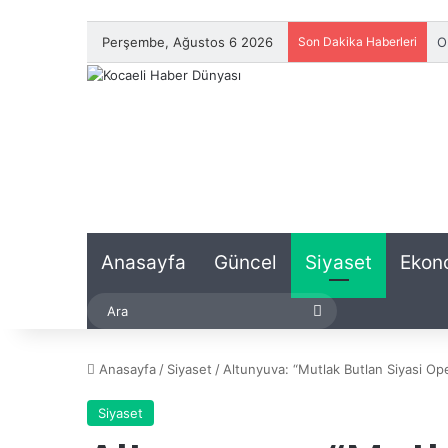
Perşembe, Ağustos 6 2026
Son Dakika Haberleri
K
Anasayfa
Güncel
Siyaset
Ekon
Ara
Anasayfa
/
Siyaset
/
Altunyuva: “Mutlak Butlan Siyasi O
Siyaset