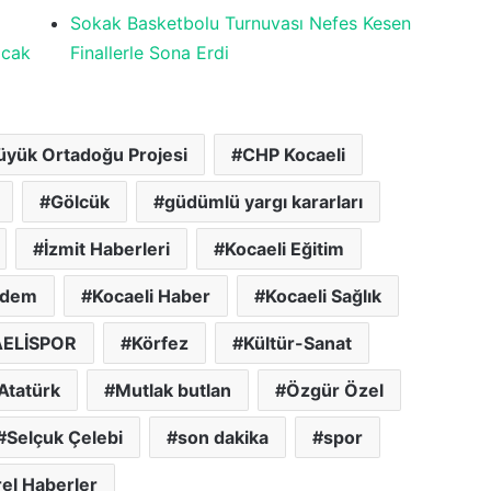
Sokak Basketbolu Turnuvası Nefes Kesen
acak
Finallerle Sona Erdi
üyük Ortadoğu Projesi
CHP Kocaeli
Gölcük
güdümlü yargı kararları
İzmit Haberleri
Kocaeli Eğitim
ndem
Kocaeli Haber
Kocaeli Sağlık
ELİSPOR
Körfez
Kültür-Sanat
Atatürk
Mutlak butlan
Özgür Özel
Selçuk Çelebi
son dakika
spor
el Haberler