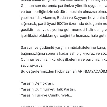
Gelinen son durumda partimize yönelik uygulamaya k
ve beraberliğimizin sürdürülmesinin olmazsa olm
yapılmasıdır. Atanmış Butlan ve Kayyum heyetinin; Sa
sığınarak, parti üyesi 900’ün üzerinde delegenin not
geciktirmesi ya da yerine getirmemesi halinde, iç ve
işbirlikçisi oldukları gerçeğini tartışmasız hale geti
Sarayın ve güdümlü yargının müdahalelerine karşı, 
bağımsızlığına sonuna kadar sahip çıkıyoruz ve söz 
Cumhuriyetimizin kuruluş ilkelerini ve partimizin k
savunuyoruz…
Bu değerlerimizden hiçbir zaman ARINMAYACAĞIMI
Yaşasın Demokrasi,
Yaşasın Cumhuriyet Halk Partisi,
Yaşasın Türkiye Cumhuriyeti…