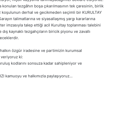
onulan tezgâhın boşa çıkarılmasının tek çaresinin, birlik
az koşulunun derhal ve gecikmeden seçimli bir KURULTAY
rayın talimatlarına ve siyasallaşmış yargı kararlarına
er imzasıyla talep ettiği acil Kurultay toplanması talebini
 dış kaynaklı tezgahçıların biricik piyonu ve zavallı
receklerdir.
halkın özgür iradesine ve partimizin kurumsal
veriyoruz ki:
uruluş kodlarını sonsuza kadar sahipleniyor ve
ZI kamuoyu ve halkımızla paylaşıyoruz…