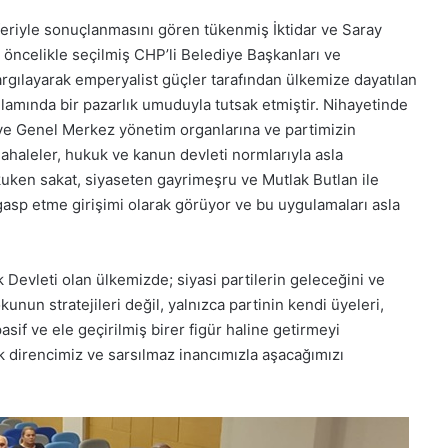
eriyle sonuçlanmasını gören tükenmiş İktidar ve Saray
k öncelikle seçilmiş CHP’li Belediye Başkanları ve
yargılayarak emperyalist güçler tarafından ülkemize dayatılan
amında bir pazarlık umuduyla tutsak etmiştir. Nihayetinde
 ve Genel Merkez yönetim organlarına ve partimizin
ahaleler, hukuk ve kanun devleti normlarıyla asla
uken sakat, siyaseten gayrimeşru ve Mutlak Butlan ile
 gasp etme girişimi olarak görüyor ve bu uygulamaları asla
 Devleti olan ülkemizde; siyasi partilerin geleceğini ve
unun stratejileri değil, yalnızca partinin kendi üyeleri,
asif ve ele geçirilmiş birer figür haline getirmeyi
k direncimiz ve sarsılmaz inancımızla aşacağımızı