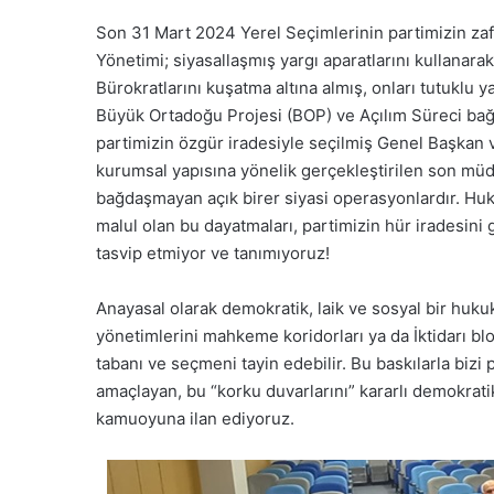
Son 31 Mart 2024 Yerel Seçimlerinin partimizin zaf
Yönetimi; siyasallaşmış yargı aparatlarını kullanara
Bürokratlarını kuşatma altına almış, onları tutuklu 
Büyük Ortadoğu Projesi (BOP) ve Açılım Süreci bağl
partimizin özgür iradesiyle seçilmiş Genel Başkan
kurumsal yapısına yönelik gerçekleştirilen son müd
bağdaşmayan açık birer siyasi operasyonlardır. Huk
malul olan bu dayatmaları, partimizin hür iradesini
tasvip etmiyor ve tanımıyoruz!
Anayasal olarak demokratik, laik ve sosyal bir hukuk
yönetimlerini mahkeme koridorları ya da İktidarı blok
tabanı ve seçmeni tayin edebilir. Bu baskılarla bizi p
amaçlayan, bu “korku duvarlarını” kararlı demokrati
kamuoyuna ilan ediyoruz.