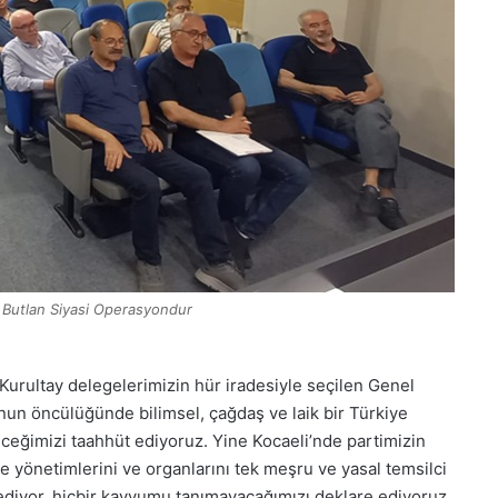
 Butlan Siyasi Operasyondur
.Kurultay delegelerimizin hür iradesiyle seçilen Genel
nun öncülüğünde bilimsel, çağdaş ve laik bir Türkiye
ceğimizi taahhüt ediyoruz. Yine Kocaeli’nde partimizin
lçe yönetimlerini ve organlarını tek meşru ve yasal temsilci
ediyor, hiçbir kayyumu tanımayacağımızı deklare ediyoruz.