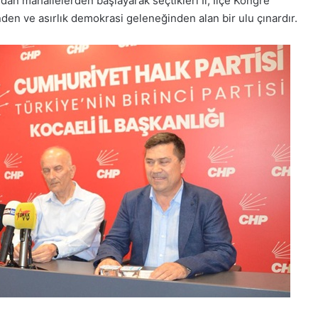
dan mahallelerden başlayarak seçtikleri İl, İlçe Kongre
nden ve asırlık demokrasi geleneğinden alan bir ulu çınardır.