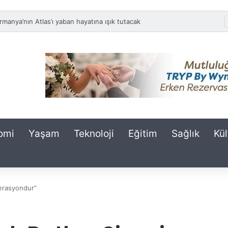
entin gururu Kocaelispor meydana iniyor
omi
Yaşam
Teknoloji
Eğitim
Sağlık
Kül
perasyondur”