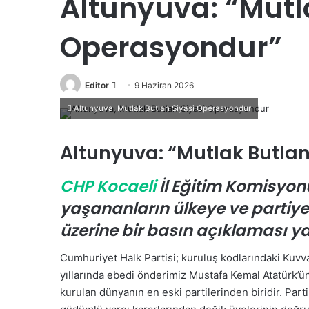
Altunyuva: “Mutl
Operasyondur”
Editor
B
9 Haziran 2026
i
Altunyuva, Mutlak Butlan Siyasi Operasyondur
r
e
Altunyuva: “Mutlak Butla
-
p
CHP Kocaeli
İl Eğitim Komisyon
o
s
yaşananların ülkeye ve partiye
t
üzerine bir basın açıklaması y
a
g
Cumhuriyet Halk Partisi; kuruluş kodlarındaki Kuvv
ö
yıllarında ebedi önderimiz Mustafa Kemal Atatürk’ü
n
kurulan dünyanın en eski partilerinden biridir. Par
d