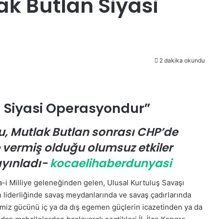
ak Butlan Siyasi
2 dakika okundu
n Siyasi Operasyondur”
u, Mutlak Butlan sonrası CHP’de
 vermiş olduğu olumsuz etkiler
ayınladı-
kocaelihaberdunyasi
a-i Milliye geleneğinden gelen, Ulusal Kurtuluş Savaşı
n liderliğinde savaş meydanlarında ve savaş çadırlarında
timiz gücünü iç ya da dış egemen güçlerin icazetinden ya da