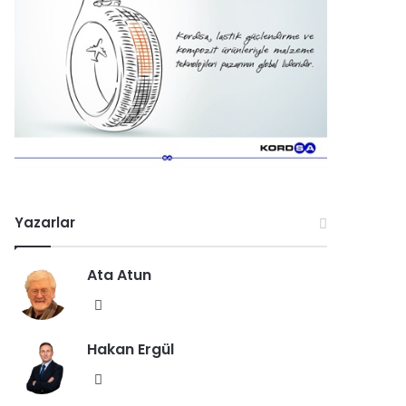
Yazarlar
Ata Atun
We
b
Hakan Ergül
sit
esi
We
b