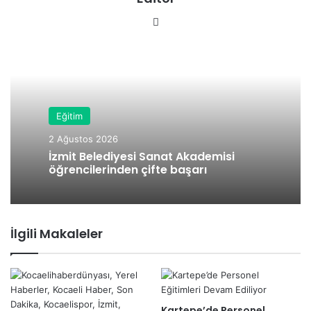
We
b
sit
esi
Eğitim
2 Ağustos 2026
İzmit Belediyesi Sanat Akademisi
öğrencilerinden çifte başarı
İlgili Makaleler
Kartepe’de Personel