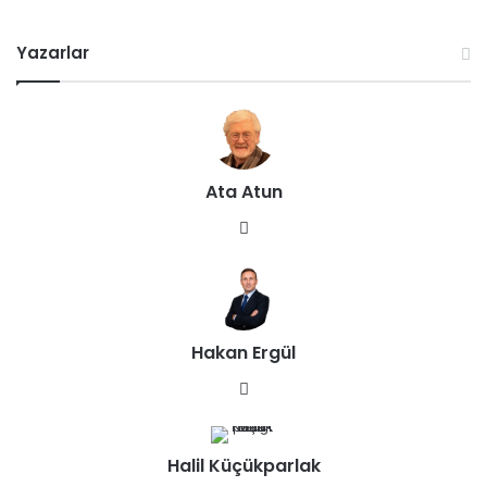
Yazarlar
Ata Atun
We
b
sit
esi
Hakan Ergül
We
b
sit
Halil Küçükparlak
esi