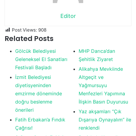
Editor
Post Views:
908
Related Posts
Gölcük Belediyesi
MHP Darıca’dan
Geleneksel El Sanatları
Şehitlik Ziyaret
Festivali Başladı
Alikahya Mevkiinde
İzmit Belediyesi
Altgeçit ve
diyetisyeninden
Yağmursuyu
emzirme döneminde
Menfezleri Yapımına
doğru beslenme
İlişkin Basın Duyurusu
önerileri
Yaz akşamları “Çık
Fatih Erbakan’a Fındık
Dışarıya Oynayalım” ile
Çağrısı!
renklendi