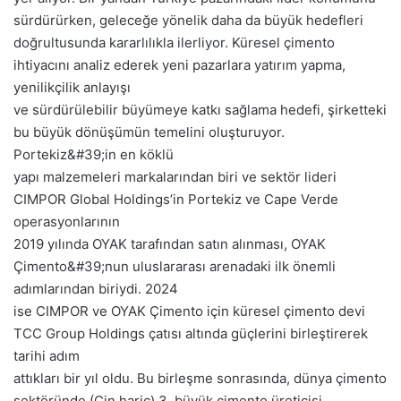
sürdürürken, geleceğe yönelik daha da büyük hedefleri
doğrultusunda kararlılıkla ilerliyor. Küresel çimento
ihtiyacını analiz ederek yeni pazarlara yatırım yapma,
yenilikçilik anlayışı
ve sürdürülebilir büyümeye katkı sağlama hedefi, şirketteki
bu büyük dönüşümün temelini oluşturuyor.
Portekiz&#39;in en köklü
yapı malzemeleri markalarından biri ve sektör lideri
CIMPOR Global Holdings’in Portekiz ve Cape Verde
operasyonlarının
2019 yılında OYAK tarafından satın alınması, OYAK
Çimento&#39;nun uluslararası arenadaki ilk önemli
adımlarından biriydi. 2024
ise CIMPOR ve OYAK Çimento için küresel çimento devi
TCC Group Holdings çatısı altında güçlerini birleştirerek
tarihi adım
attıkları bir yıl oldu. Bu birleşme sonrasında, dünya çimento
sektöründe (Çin hariç) 3. büyük çimento üreticisi