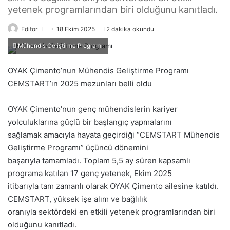
yetenek programlarından biri olduğunu kanıtladı.
Editor
B
18 Ekim 2025
2 dakika okundu
i
Mühendis Geliştirme Programı
r
e
OYAK Çimento’nun Mühendis Geliştirme Programı
-
CEMSTART’ın 2025 mezunları belli oldu
p
o
OYAK Çimento’nun genç mühendislerin kariyer
s
yolculuklarına güçlü bir başlangıç yapmalarını
t
sağlamak amacıyla hayata geçirdiği “CEMSTART Mühendis
a
Geliştirme Programı” üçüncü dönemini
g
başarıyla tamamladı. Toplam 5,5 ay süren kapsamlı
ö
programa katılan 17 genç yetenek, Ekim 2025
n
itibarıyla tam zamanlı olarak OYAK Çimento ailesine katıldı.
d
CEMSTART, yüksek işe alım ve bağlılık
e
oranıyla sektördeki en etkili yetenek programlarından biri
r
olduğunu kanıtladı.
m