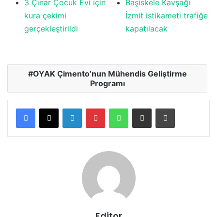
3 Çınar Çocuk Evi için
Başiskele Kavşağı
kura çekimi
İzmit istikameti trafiğe
gerçekleştirildi
kapatılacak
OYAK Çimento’nun Mühendis Geliştirme
Programı
LinkedIn
Pinterest
WhatsApp
E-posta ile paylaş
Yazdır
Editor