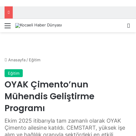
Menü
A
Anasayfa
/
Eğitim
Eğitim
OYAK Çimento’nun
Mühendis Geliştirme
Programı
Ekim 2025 itibarıyla tam zamanlı olarak OYAK
Çimento ailesine katıldı. CEMSTART, yüksek işe
alım ve bağlılık oranıyla sektördeki en etkili