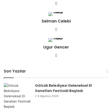
We
b
sit
Selman Celebi
esi
We
b
sit
Ugur Gencer
esi
We
b
sit
Son Yazılar
esi
Gölcük Belediyesi Geleneksel El
Sanatları Festivali Başladı
8 Ağustos 2026