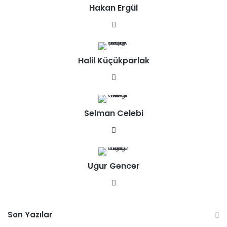
Hakan Ergül
We
b
sit
Halil Küçükparlak
esi
We
b
sit
Selman Celebi
esi
We
b
sit
Ugur Gencer
esi
We
b
sit
Son Yazılar
esi