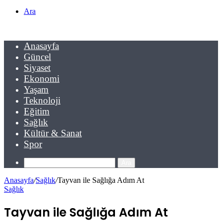
Ara
Anasayfa
Güncel
Siyaset
Ekonomi
Yaşam
Teknoloji
Eğitim
Sağlık
Kültür & Sanat
Spor
Ara
Anasayfa
/
Sağlık
/
Tayvan ile Sağlığa Adım At
Sağlık
Tayvan ile Sağlığa Adım At