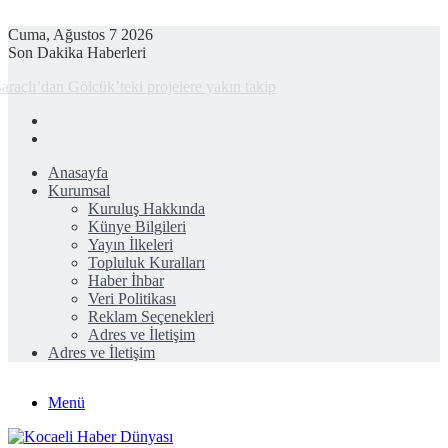
Cuma, Ağustos 7 2026
Son Dakika Haberleri
Baraçlı’dan Gölcük’teki projelere yakın takip
Anasayfa
Kurumsal
Kuruluş Hakkında
Künye Bilgileri
Yayın İlkeleri
Topluluk Kuralları
Haber İhbar
Veri Politikası
Reklam Seçenekleri
Adres ve İletişim
Adres ve İletişim
Menü