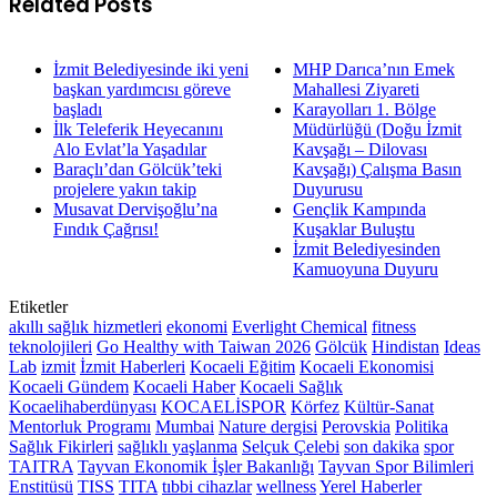
Related Posts
İzmit Belediyesinde iki yeni
MHP Darıca’nın Emek
başkan yardımcısı göreve
Mahallesi Ziyareti
başladı
Karayolları 1. Bölge
İlk Teleferik Heyecanını
Müdürlüğü (Doğu İzmit
Alo Evlat’la Yaşadılar
Kavşağı – Dilovası
Baraçlı’dan Gölcük’teki
Kavşağı) Çalışma Basın
projelere yakın takip
Duyurusu
Musavat Dervişoğlu’na
Gençlik Kampında
Fındık Çağrısı!
Kuşaklar Buluştu
İzmit Belediyesinden
Kamuoyuna Duyuru
Etiketler
akıllı sağlık hizmetleri
ekonomi
Everlight Chemical
fitness
teknolojileri
Go Healthy with Taiwan 2026
Gölcük
Hindistan
Ideas
Lab
izmit
İzmit Haberleri
Kocaeli Eğitim
Kocaeli Ekonomisi
Kocaeli Gündem
Kocaeli Haber
Kocaeli Sağlık
Kocaelihaberdünyası
KOCAELİSPOR
Körfez
Kültür-Sanat
Mentorluk Programı
Mumbai
Nature dergisi
Perovskia
Politika
Sağlık Fikirleri
sağlıklı yaşlanma
Selçuk Çelebi
son dakika
spor
TAITRA
Tayvan Ekonomik İşler Bakanlığı
Tayvan Spor Bilimleri
Enstitüsü
TISS
TITA
tıbbi cihazlar
wellness
Yerel Haberler