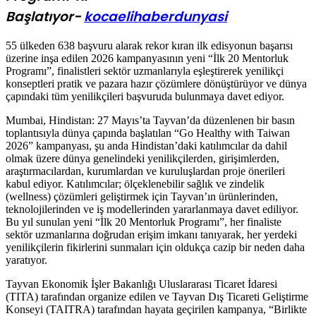
Başlatıyor-
kocaelihaberdunyasi
55 ülkeden 638 başvuru alarak rekor kıran ilk edisyonun başarısı
üzerine inşa edilen 2026 kampanyasının yeni “İlk 20 Mentorluk
Programı”, finalistleri sektör uzmanlarıyla eşleştirerek yenilikçi
konseptleri pratik ve pazara hazır çözümlere dönüştürüyor ve dünya
çapındaki tüm yenilikçileri başvuruda bulunmaya davet ediyor.
Mumbai, Hindistan: 27 Mayıs’ta Tayvan’da düzenlenen bir basın
toplantısıyla dünya çapında başlatılan “Go Healthy with Taiwan
2026” kampanyası, şu anda Hindistan’daki katılımcılar da dahil
olmak üzere dünya genelindeki yenilikçilerden, girişimlerden,
araştırmacılardan, kurumlardan ve kuruluşlardan proje önerileri
kabul ediyor. Katılımcılar; ölçeklenebilir sağlık ve zindelik
(wellness) çözümleri geliştirmek için Tayvan’ın ürünlerinden,
teknolojilerinden ve iş modellerinden yararlanmaya davet ediliyor.
Bu yıl sunulan yeni “İlk 20 Mentorluk Programı”, her finaliste
sektör uzmanlarına doğrudan erişim imkanı tanıyarak, her yerdeki
yenilikçilerin fikirlerini sunmaları için oldukça cazip bir neden daha
yaratıyor.
Tayvan Ekonomik İşler Bakanlığı Uluslararası Ticaret İdaresi
(TITA) tarafından organize edilen ve Tayvan Dış Ticareti Geliştirme
Konseyi (TAITRA) tarafından hayata geçirilen kampanya, “Birlikte