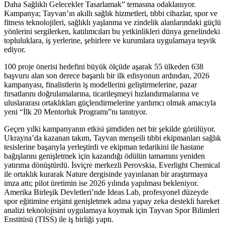
Daha Sağlıklı Gelecekler Tasarlamak” temasına odaklanıyor.
Kampanya; Tayvan’ın akıllı sağlık hizmetleri, tıbbi cihazlar, spor ve
fitness teknolojileri, sağlıklı yaşlanma ve zindelik alanlarındaki güçlü
yönlerini sergilerken, katılımcıları bu yetkinlikleri dünya genelindeki
topluluklara, iş yerlerine, şehirlere ve kurumlara uygulamaya teşvik
ediyor.
100 proje önerisi hedefini büyük ölçüde aşarak 55 ülkeden 638
başvuru alan son derece başarılı bir ilk edisyonun ardından, 2026
kampanyası, finalistlerin iş modellerini geliştirmelerine, pazar
fırsatlarını doğrulamalarına, ticarileşmeyi hızlandırmalarına ve
uluslararası ortaklıkları güçlendirmelerine yardımcı olmak amacıyla
yeni “İlk 20 Mentorluk Programı”nı tanıtıyor.
Geçen yılki kampanyanın etkisi şimdiden net bir şekilde görülüyor.
Ukrayna’da kazanan takım, Tayvan menşeili tıbbi ekipmanları sağlık
tesislerine başarıyla yerleştirdi ve ekipman tedarikini ile hastane
bağışlarını genişletmek için kazandığı ödülün tamamını yeniden
yatırıma dönüştürdü. İsviçre merkezli Perovskia, Everlight Chemical
ile ortaklık kurarak Nature dergisinde yayınlanan bir araştırmaya
imza attı; pilot üretimin ise 2026 yılında yapılması bekleniyor.
Amerika Birleşik Devletleri’nde Ideas Lab, profesyonel düzeyde
spor eğitimine erişimi genişletmek adına yapay zeka destekli hareket
analizi teknolojisini uygulamaya koymak için Tayvan Spor Bilimleri
Enstitüsü (TISS) ile iş birliği yaptı.