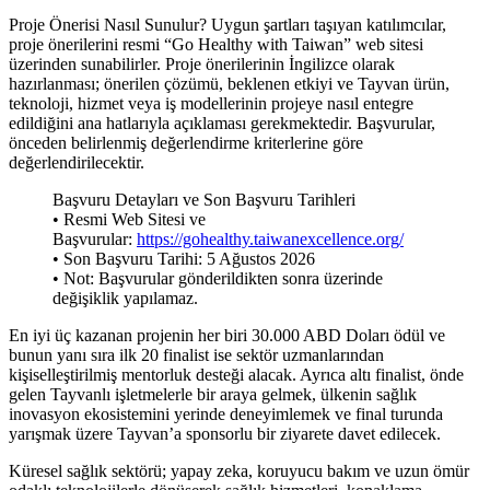
Proje Önerisi Nasıl Sunulur? Uygun şartları taşıyan katılımcılar,
proje önerilerini resmi “Go Healthy with Taiwan” web sitesi
üzerinden sunabilirler. Proje önerilerinin İngilizce olarak
hazırlanması; önerilen çözümü, beklenen etkiyi ve Tayvan ürün,
teknoloji, hizmet veya iş modellerinin projeye nasıl entegre
edildiğini ana hatlarıyla açıklaması gerekmektedir. Başvurular,
önceden belirlenmiş değerlendirme kriterlerine göre
değerlendirilecektir.
Başvuru Detayları ve Son Başvuru Tarihleri
• Resmi Web Sitesi ve
Başvurular:
https://gohealthy.taiwanexcellence.org/
• Son Başvuru Tarihi: 5 Ağustos 2026
• Not: Başvurular gönderildikten sonra üzerinde
değişiklik yapılamaz.
En iyi üç kazanan projenin her biri 30.000 ABD Doları ödül ve
bunun yanı sıra ilk 20 finalist ise sektör uzmanlarından
kişiselleştirilmiş mentorluk desteği alacak. Ayrıca altı finalist, önde
gelen Tayvanlı işletmelerle bir araya gelmek, ülkenin sağlık
inovasyon ekosistemini yerinde deneyimlemek ve final turunda
yarışmak üzere Tayvan’a sponsorlu bir ziyarete davet edilecek.
Küresel sağlık sektörü; yapay zeka, koruyucu bakım ve uzun ömür