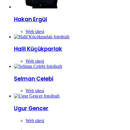
Hakan Ergül
Web sitesi
Halil Küçükparlak
Web sitesi
Selman Celebi
Web sitesi
Ugur Gencer
Web sitesi