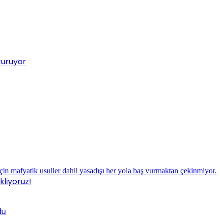
turuyor
liyoruz!
du