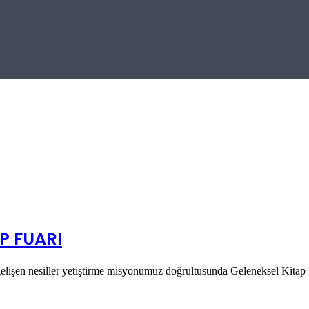
P FUARI
gelişen nesiller yetiştirme misyonumuz doğrultusunda Geleneksel Kita