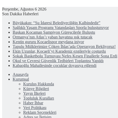
Perşembe, Ağustos 6 2026
Son Dakika Haberleri
Büyükakın: “Su İdaresi Belediyeciliğin Kalbindedir”
Sağlıklı Yaşam Programı Vatandaşları Sporla buluşturuyor
Başkan Kocaman Şampiyon Güreşçilerle Buluştu
Ormanya’nın Atlas’ı yaban hayatına ışık tutacak
Kentin gururu Kocaelispor meydana iniyor
Tapulu Mülklerimize Çöken İhlas’ada Operasyon Bekliyoruz!
Ekin Uzunlar, Kocaeli’yi Karadeniz ezgileriyle coşturdu
Sokak Basketbolu Turnuvası Nefes Kesen Finallerle Sona Erdi
Okul ve Çevresi Güvenlik Tedbirleri Toplantısı Yapıldı
Kabaoğlu Mahallesinde çocuklar doyasıya eğlendi
Anasayfa
Kurumsal
Kuruluş Hakkında
Künye Bilgileri
Yayın İlkeleri
Topluluk Kuralları
Haber İhbar
Veri Politikası
Reklam Seçenekleri
Adres ve İletişim