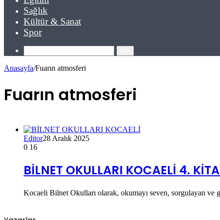
Sağlık
Kültür & Sanat
Spor
Ara
Anasayfa
/
Fuarın atmosferi
Fuarın atmosferi
Editor
28 Aralık 2025
0
16
BİLNET OKULLARI KOCAELİ 4. KİTA
Kocaeli Bilnet Okulları olarak, okumayı seven, sorgulayan ve 