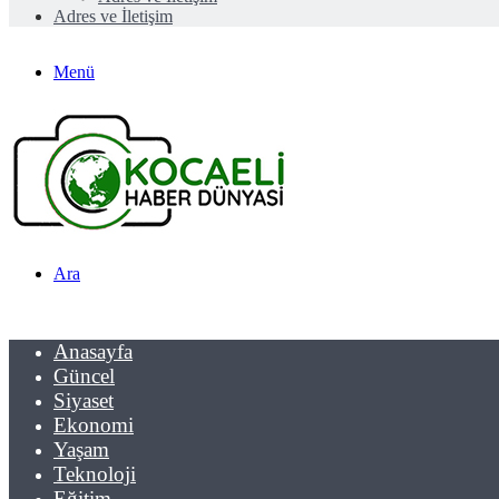
Adres ve İletişim
Menü
Ara
Anasayfa
Güncel
Siyaset
Ekonomi
Yaşam
Teknoloji
Eğitim