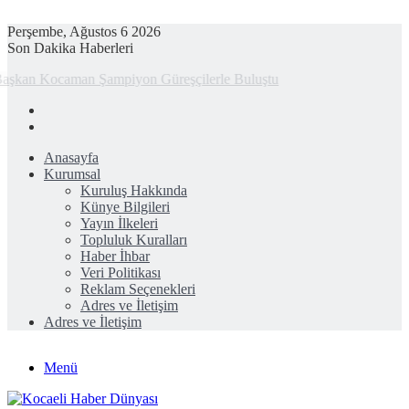
Perşembe, Ağustos 6 2026
Son Dakika Haberleri
Başkan Kocaman Şampiyon Güreşçilerle Buluştu
Anasayfa
Kurumsal
Kuruluş Hakkında
Künye Bilgileri
Yayın İlkeleri
Topluluk Kuralları
Haber İhbar
Veri Politikası
Reklam Seçenekleri
Adres ve İletişim
Adres ve İletişim
Menü