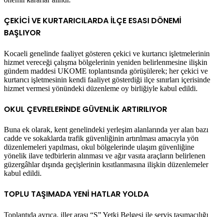
ÇEKİCİ VE KURTARICILARDA İLÇE ESASI DÖNEMİ
BAŞLIYOR
Kocaeli genelinde faaliyet gösteren çekici ve kurtarıcı işletmelerinin
hizmet vereceği çalışma bölgelerinin yeniden belirlenmesine ilişkin
gündem maddesi UKOME toplantısında görüşülerek; her çekici ve
kurtarıcı işletmesinin kendi faaliyet gösterdiği ilçe sınırları içerisinde
hizmet vermesi yönündeki düzenleme oy birliğiyle kabul edildi.
OKUL ÇEVRELERİNDE GÜVENLİK ARTIRILIYOR
Buna ek olarak, kent genelindeki yerleşim alanlarında yer alan bazı
cadde ve sokaklarda trafik güvenliğinin artırılması amacıyla yön
düzenlemeleri yapılması, okul bölgelerinde ulaşım güvenliğine
yönelik ilave tedbirlerin alınması ve ağır vasıta araçların belirlenen
güzergâhlar dışında geçişlerinin kısıtlanmasına ilişkin düzenlemeler
kabul edildi.
TOPLU TAŞIMADA YENİ HATLAR YOLDA
Toplantıda ayrıca, iller arası “S” Yetki Belgesi ile servis taşımacılığı