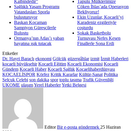
Kalbindedir”
Tapulu Mülklerimize
Sağlıklı Yaşam Programı
Çöken İhlas’ada Operasyon
Vatandaşları Sporla
Bekliyoruz!
buluşturuyor
Ekin Uzunlar, Kocaeli’yi
Başkan Kocaman
Karadeniz ezgileriyle
Şampiyon Güreşçilerle
coşturdu
Buluştu
Sokak Basketbolu
Ormanya’nın Atlas’ı yaban
Turnuvası Nefes Kesen
hayatına ışık tutacak
Finallerle Sona Erdi
Etiketler
Dr. Hayri Baraçlı
ekonomi
Gölcük
güzergâhlar
izmit
İzmit Haberleri
kocaeli büyükşehir
Kocaeli Eğitim
Kocaeli Ekonomisi
Kocaeli
Gündem
Kocaeli Haber
Kocaeli Sağlık
Kocaelihaberdünyası
KOCAELİSPOR
Körfez
Kritik Kararlar
Kültür-Sanat
Politika
Selçuk Çelebi
son dakika
spor
toplu taşıma
Trafik Güvenliği
UKOME
ulaşım
Yerel Haberler
Yetki Belgesi
Editor
Bir e-posta göndermek
25 Haziran