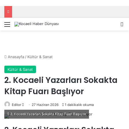
Menü
A
Anasayfa
/
Kültür & Sanat
Kültür & Sanat
2. Kocaeli Yazarları Sokakta
Kitap Fuarı Başlıyor
Editor
B
27 Haziran 2026
1 dakikalık okuma
i
2. Kocaeli Yazarları Sokakta Kitap Fuarı Başlıyor
r
e