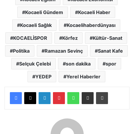
Kocaeli Gündem
Kocaeli Haber
Kocaeli Sağlık
Kocaelihaberdünyası
KOCAELİSPOR
Körfez
Kültür-Sanat
Politika
Ramazan Sevinç
Sanat Kafe
Selçuk Çelebi
son dakika
spor
YEDEP
Yerel Haberler
LinkedIn
Pinterest
WhatsApp
E-posta ile paylaş
Yazdır