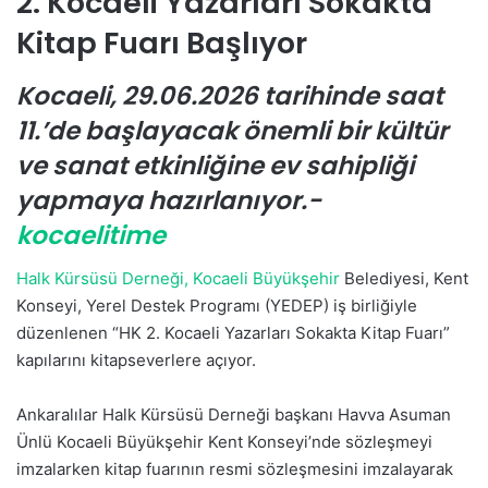
2. Kocaeli Yazarları Sokakta
-
Kitap Fuarı Başlıyor
p
o
Kocaeli, 29.06.2026 tarihinde saat
s
t
11.’de başlayacak önemli bir kültür
a
ve sanat etkinliğine ev sahipliği
g
yapmaya hazırlanıyor.-
ö
n
kocaelitime
d
e
Halk Kürsüsü Derneği,
Kocaeli Büyükşehir
Belediyesi, Kent
r
Konseyi, Yerel Destek Programı (YEDEP) iş birliğiyle
m
düzenlenen “HK 2. Kocaeli Yazarları Sokakta Kitap Fuarı”
e
kapılarını kitapseverlere açıyor.
k
Ankaralılar Halk Kürsüsü Derneği başkanı Havva Asuman
Ünlü Kocaeli Büyükşehir Kent Konseyi’nde sözleşmeyi
imzalarken kitap fuarının resmi sözleşmesini imzalayarak