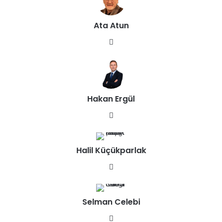
Ata Atun
We
b
sit
esi
Hakan Ergül
We
b
sit
Halil Küçükparlak
esi
We
b
sit
Selman Celebi
esi
We