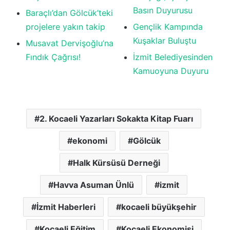
Basın Duyurusu
Baraçlı’dan Gölcük’teki
projelere yakın takip
Gençlik Kampında
Kuşaklar Buluştu
Musavat Dervişoğlu’na
Fındık Çağrısı!
İzmit Belediyesinden
Kamuoyuna Duyuru
2. Kocaeli Yazarları Sokakta Kitap Fuarı
ekonomi
Gölcük
Halk Kürsüsü Derneği
Havva Asuman Ünlü
izmit
İzmit Haberleri
kocaeli büyükşehir
Kocaeli Eğitim
Kocaeli Ekonomisi