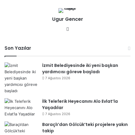
b
sit
Ugur Gencer
esi
We
b
sit
Son Yazılar
esi
İzmit Belediyesinde iki yeni başkan
yardımcısı göreve başladı
7 Ağustos 2026
İlk Teleferik Heyecanını Alo Evlat’la
Yaşadılar
7 Ağustos 2026
Baraçlı’dan Gölcük’teki projelere yakın
takip