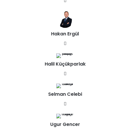
We
b
sit
esi
Hakan Ergül
We
b
sit
Halil Küçükparlak
esi
We
b
sit
Selman Celebi
esi
We
b
sit
Ugur Gencer
esi