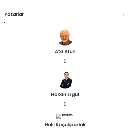
Yazarlar
Ata Atun
We
b
sit
esi
Hakan Ergül
We
b
sit
Halil Küçükparlak
esi