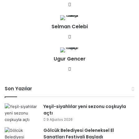
We
b
sit
Selman Celebi
esi
We
b
sit
Ugur Gencer
esi
We
b
sit
Son Yazılar
esi
Yeşil-siyahlılar yeni sezonu coşkuyla
açtı
9 Ağustos 2026
Gölcük Belediyesi Geleneksel El
Sanatları Festivali Başladı