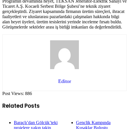
Programın devamında heyet, TEKSAN Jeneratör-Elektrik Sanayi ve
Ticaret A.Ş. Kocaeli Serbest Bölge Şubesi’ne teknik ziyaret
gerçekleştirdi. Ziyaret kapsamında firmanın üretim süreçleri, ihracat
faaliyetleri ve uluslararası pazarlardaki çalışmaları hakkında bilgi
alan heyet üyeleri, üretim tesislerini yerinde inceleme fırsatı buldu.
Görüşmelerde sektörler arası iş birliği imkanları da değerlendirildi.
Editor
Post Views:
886
Related Posts
Baraçlı’dan Gölcük’teki
Gençlik Kampında
projelere yakın takip
Kuşaklar Buluştu