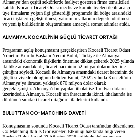
Almanya’dan çeşitli sektörlerde faaliyet gösteren firma temsilcileri
katıldı. Kocaeli Ticaret Odası meclis ve komite üyeleri ile ihracatçı
üye firmaların yoğun ilgi gösterdiği programda iki bölge arasındaki
ticari ilişkilerin geliştirilmesi, yatırım fırsatlarının değerlendirilmesi
ve yeni iş birliklerinin oluşturulması amacıyla somut adımlar atıldı.
ALMANYA, KOCAELİ’NİN GÜÇLÜ TİCARET ORTAĞI
Programın açılış konuşmasını gerçekleştiren Kocaeli Ticaret Odası
Yönetim Kurulu Başkanı Necmi Bulut, Türkiye ile Almanya
arasındaki ekonomik ilişkilerin önemine dikkat çekerek 2025 yılında
iki ülke arasındaki dış ticaret hacminin 52 milyar doların üzerine
çıktığını söyledi. Kocaeli ile Almanya arasındaki ticaret hacminin de
güçlü seviyede olduğunu belirten Bulut, “2025 yılında Kocaeli’nin
Almanya’ya ihracatı yaklaşık 870 milyon dolar olarak
gerçekleşmiştir. Almanya’dan yapılan ithalat ise 1 milyar doların
üzerindedir. Almanya, Kocaeli’nin ihracatında ikinci, ithalatında ise
dördüncü sıradaki ticaret ortağıdır” ifadelerini kullandı.
BULUT’TAN CO-MATCHING DAVETİ
Konuşmasının sonunda Kocaeli Ticaret Odası tarafından düzenlenen
Co-Matching İkili İş Görüşmeleri Etkinliği hakkında bilgi veren
Başkan Bulut, bu yıl 27 Ağustos 2026 tarihinde dokuzuncusu