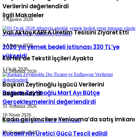
Vali Aktaş KAREA Üretim Tesisini Ziyaret Etti
İlgili Makaleler
3 Ağustos 2026
Körfez’de Tekstil İşçileri Ayakta
2026 yılı yemek bedeli istisnası 330 TL’ye
31 Temmuz 2026
yükseldi
Başkan Zeytinoğlu İşgücü Verilerini
1 Ocak 2026
değerlendirdi
31 Temmuz 2026
Başkan Zeytinoğlu Mart Ayı Bütçe
Kadın girişimcilere Yenicuma’da satış imkanı
Gerçekleşmelerini değerlendirdi
28 Temmuz 2026
16 Nisan 2026
GEBKİM OSB Müteşebbis Heyet Toplantısı
Kocaeli’nin Üretici Gücü Tescil edildi
Yapıldı