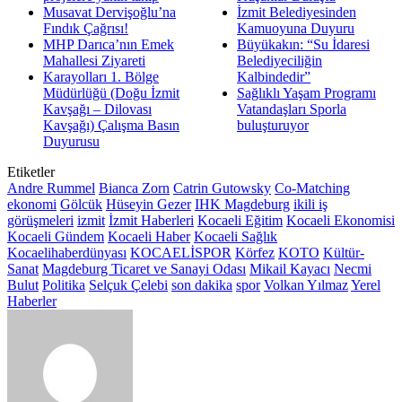
Musavat Dervişoğlu’na
İzmit Belediyesinden
Fındık Çağrısı!
Kamuoyuna Duyuru
MHP Darıca’nın Emek
Büyükakın: “Su İdaresi
Mahallesi Ziyareti
Belediyeciliğin
Karayolları 1. Bölge
Kalbindedir”
Müdürlüğü (Doğu İzmit
Sağlıklı Yaşam Programı
Kavşağı – Dilovası
Vatandaşları Sporla
Kavşağı) Çalışma Basın
buluşturuyor
Duyurusu
Etiketler
Andre Rummel
Bianca Zorn
Catrin Gutowsky
Co-Matching
ekonomi
Gölcük
Hüseyin Gezer
IHK Magdeburg
ikili iş
görüşmeleri
izmit
İzmit Haberleri
Kocaeli Eğitim
Kocaeli Ekonomisi
Kocaeli Gündem
Kocaeli Haber
Kocaeli Sağlık
Kocaelihaberdünyası
KOCAELİSPOR
Körfez
KOTO
Kültür-
Sanat
Magdeburg Ticaret ve Sanayi Odası
Mikail Kayacı
Necmi
Bulut
Politika
Selçuk Çelebi
son dakika
spor
Volkan Yılmaz
Yerel
Haberler