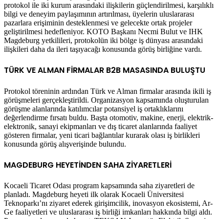
protokol ile iki kurum arasındaki ilişkilerin güçlendirilmesi, karşılıklı
bilgi ve deneyim paylaşımının artırılması, üyelerin uluslararası
pazarlara erişiminin desteklenmesi ve gelecekte ortak projeler
geliştirilmesi hedefleniyor. KOTO Başkanı Necmi Bulut ve IHK
Magdeburg yetkilileri, protokolün iki bölge iş dünyası arasındaki
ilişkileri daha da ileri taşıyacağı konusunda görüş birliğine vardı.
TÜRK VE ALMAN FİRMALAR B2B MASASINDA BULUŞTU
Protokol töreninin ardından Türk ve Alman firmalar arasında ikili iş
görüşmeleri gerçekleştirildi. Organizasyon kapsamında oluşturulan
görüşme alanlarında katılımcılar potansiyel iş ortaklıklarını
değerlendirme fırsatı buldu. Başta otomotiv, makine, enerji, elektrik-
elektronik, sanayi ekipmanları ve dış ticaret alanlarında faaliyet
gösteren firmalar, yeni ticari bağlantılar kurarak olası iş birlikleri
konusunda görüş alışverişinde bulundu.
MAGDEBURG HEYETİNDEN SAHA ZİYARETLERİ
Kocaeli Ticaret Odası program kapsamında saha ziyaretleri de
planladı. Magdeburg heyeti ilk olarak Kocaeli Üniversitesi
Teknoparkı’nı ziyaret ederek girişimcilik, inovasyon ekosistemi, Ar-
Ge faaliyetleri ve uluslararası iş birliği imkanları hakkında bilgi aldı.