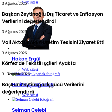
Web sitesi
Verilerini değerlendirdi
3 Ağustos 2026
Vali Aktaş KAREA Üretim Tesisini Ziyaret Etti
3 Ağustos 2026
Körfez’de Tekstil İşçileri Ayakta
31 Temmuz 2026
Hakan Ergül
Başkan Zeytinoğlu İşgücü Verilerini
Web sitesi
değerlendirdi
Halil Küçükparlak
Web sitesi
Selman Celebi