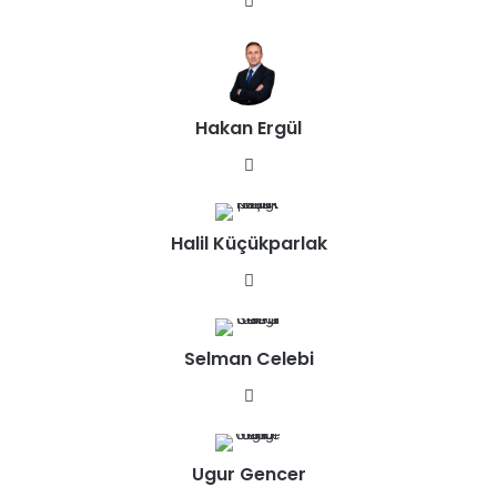
We
b
sit
esi
Hakan Ergül
We
b
sit
Halil Küçükparlak
esi
We
b
sit
Selman Celebi
esi
We
b
sit
Ugur Gencer
esi