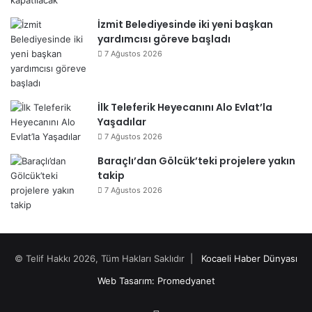
İzmit Belediyesinde iki yeni başkan
yardımcısı göreve başladı
7 Ağustos 2026
İlk Teleferik Heyecanını Alo Evlat’la
Yaşadılar
7 Ağustos 2026
Baraçlı’dan Gölcük’teki projelere yakın
takip
7 Ağustos 2026
© Telif Hakkı 2026, Tüm Hakları Saklıdır |
Kocaeli Haber Dünyası
Web Tasarım: Promedyanet