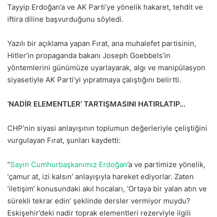
Tayyip Erdoğan’a ve AK Parti’ye yönelik hakaret, tehdit ve
e
iftira diline başvurduğunu söyledi.
k
Yazılı bir açıklama yapan Fırat, ana muhalefet partisinin,
Hitler’in propaganda bakanı Joseph Goebbels’in
yöntemlerini günümüze uyarlayarak, algı ve manipülasyon
siyasetiyle AK Parti’yi yıpratmaya çalıştığını belirtti.
‘NADİR ELEMENTLER’ TARTIŞMASINI HATIRLATIP…
CHP’nin siyasi anlayışının toplumun değerleriyle çeliştiğini
vurgulayan Fırat, şunları kaydetti:
“
Sayın Cumhurbaşkanımız Erdoğan
’a ve partimize yönelik,
‘çamur at, izi kalsın’ anlayışıyla hareket ediyorlar. Zaten
‘iletişim’ konusundaki akıl hocaları, ‘Ortaya bir yalan atın ve
sürekli tekrar edin’ şeklinde dersler vermiyor muydu?
Eskişehir’deki nadir toprak elementleri rezerviyle ilgili