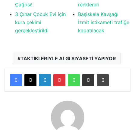
Çağrısı!
renklendi
3 Çınar Çocuk Evi için
Başiskele Kavşağı
kura çekimi
İzmit istikameti trafiğe
gerçekleştirildi
kapatılacak
TAKTİKLERİYLE ALGI SİYASETİ YAPIYOR
LinkedIn
Pinterest
WhatsApp
E-posta ile paylaş
Yazdır