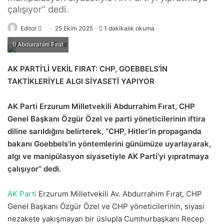
çalışıyor” dedi.
Editor
B
25 Ekim 2025
1 dakikalık okuma
i
Abdurrahim Fırat
r
e
AK PARTİ’Lİ VEKİL FIRAT: CHP, GOEBBELS’İN
-
TAKTİKLERİYLE ALGI SİYASETİ YAPIYOR
p
o
AK Parti Erzurum Milletvekili Abdurrahim Fırat, CHP
s
Genel Başkanı Özgür Özel ve parti yöneticilerinin iftira
t
diline sarıldığını belirterek, “CHP, Hitler’in propaganda
a
bakanı Goebbels’in yöntemlerini günümüze uyarlayarak,
g
algı ve manipülasyon siyasetiyle AK Parti’yi yıpratmaya
ö
çalışıyor” dedi.
n
d
AK Parti
Erzurum Milletvekili Av. Abdurrahim Fırat, CHP
e
Genel Başkanı Özgür Özel ve CHP yöneticilerinin, siyasi
r
nezakete yakışmayan bir üslupla Cumhurbaşkanı Recep
m