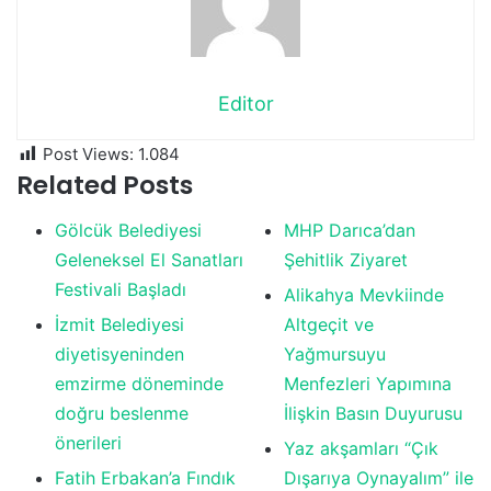
Editor
Post Views:
1.084
Related Posts
Gölcük Belediyesi
MHP Darıca’dan
Geleneksel El Sanatları
Şehitlik Ziyaret
Festivali Başladı
Alikahya Mevkiinde
İzmit Belediyesi
Altgeçit ve
diyetisyeninden
Yağmursuyu
emzirme döneminde
Menfezleri Yapımına
doğru beslenme
İlişkin Basın Duyurusu
önerileri
Yaz akşamları “Çık
Fatih Erbakan’a Fındık
Dışarıya Oynayalım” ile