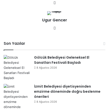
We
b
sit
Ugur Gencer
esi
We
b
sit
Son Yazılar
esi
Gölcük Belediyesi Geleneksel El
Sanatları Festivali Başladı
8 Ağustos 2026
İzmit Belediyesi diyetisyeninden
emzirme döneminde doğru beslenme
önerileri
8 Ağustos 2026