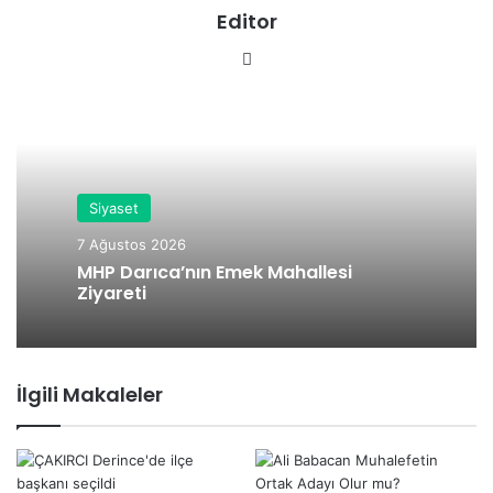
Editor
We
b
sit
esi
Siyaset
7 Ağustos 2026
MHP Darıca’nın Emek Mahallesi
Ziyareti
İlgili Makaleler