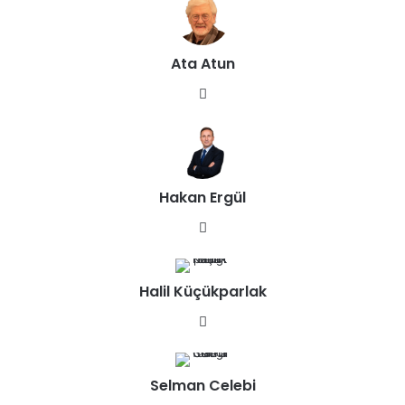
Ata Atun
We
b
sit
esi
Hakan Ergül
We
b
sit
Halil Küçükparlak
esi
We
b
sit
Selman Celebi
esi