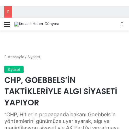
Menü
A
Anasayfa
/
Siyaset
Siyaset
CHP, GOEBBELS’İN
TAKTİKLERİYLE ALGI SİYASETİ
YAPIYOR
“CHP, Hitler’in propaganda bakanı Goebbels’in
yöntemlerini günümüze uyarlayarak, algı ve
manipülasyon siyasetiyle AK Parti’yi yıpratmaya