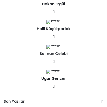
Hakan Ergül
We
b
sit
Halil Küçükparlak
esi
We
b
sit
Selman Celebi
esi
We
b
sit
Ugur Gencer
esi
We
b
sit
Son Yazılar
esi