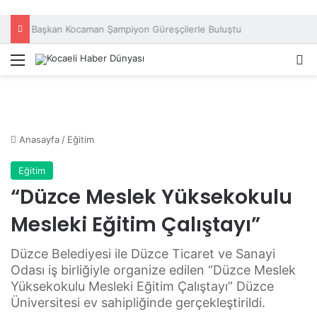
Başkan Kocaman Şampiyon Güreşçilerle Buluştu
Menü
A
Anasayfa
/
Eğitim
Eğitim
“Düzce Meslek Yüksekokulu
Mesleki Eğitim Çalıştayı”
Düzce Belediyesi ile Düzce Ticaret ve Sanayi
Odası iş birliğiyle organize edilen “Düzce Meslek
Yüksekokulu Mesleki Eğitim Çalıştayı” Düzce
Üniversitesi ev sahipliğinde gerçekleştirildi.