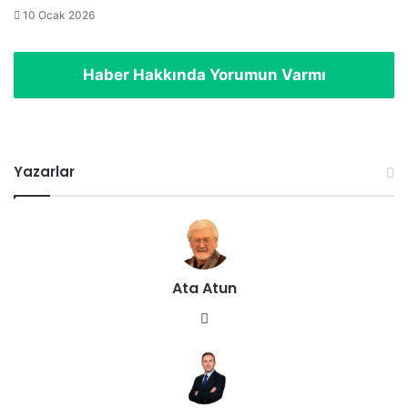
10 Ocak 2026
Haber Hakkında Yorumun Varmı
Yazarlar
Ata Atun
We
b
sit
esi