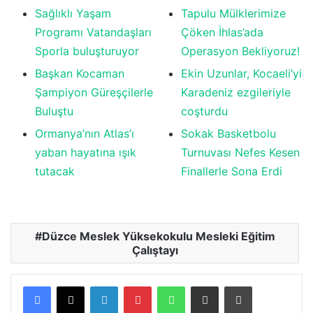
Sağlıklı Yaşam
Tapulu Mülklerimize
Programı Vatandaşları
Çöken İhlas’ada
Sporla buluşturuyor
Operasyon Bekliyoruz!
Başkan Kocaman
Ekin Uzunlar, Kocaeli’yi
Şampiyon Güreşçilerle
Karadeniz ezgileriyle
Buluştu
coşturdu
Ormanya’nın Atlas’ı
Sokak Basketbolu
yaban hayatına ışık
Turnuvası Nefes Kesen
tutacak
Finallerle Sona Erdi
Düzce Meslek Yüksekokulu Mesleki Eğitim
Çalıştayı
LinkedIn
Pinterest
WhatsApp
E-posta ile paylaş
Yazdır