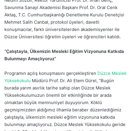
Nedim Sözbir, Rektör Yardımcısı Prof. Dr. İlhan Genç,
k
Savunma Sanayi Akademisi Başkanı Prof. Dr. Oral Cenk
Aktaş, T.C. Cumhurbaşkanlığı Denetleme Kurulu Denetçisi
Mehmet Salih Canbal, protokol üyeleri, davetli
konuşmacılar, farklı üniversitelerden akademisyenler ile
Düzce Üniversitesi öğretim üyeleri ve öğrencileri katıldı.
“Çalıştayla, Ülkemizin Mesleki Eğitim Vizyonuna Katkıda
Bulunmayı Amaçlıyoruz”
Programın açılış konuşmasını gerçekleştiren
Düzce Meslek
Yüksekokulu
Müdürü Prof. Dr. Ali Etem Gürel, “Bugün
burada yarım asırlık tarihe sahip olan Düzce Meslek
Yüksekokulumuzun önemli bir etkinliğinde bir arada
olmaktan büyük memnuniyet duyuyorum. Köklü
geçmişimizden aldığımız ilhamla beraber düzenlediğimiz
çalıştayla, ülkemizin mesleki eğitim vizyonuna katkıda
bulunmayı amaçlıyoruz. Düzce Meslek Yüksekokulu geride