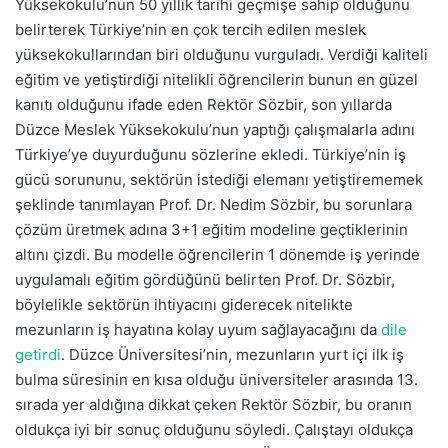
Yüksekokulu’nun 50 yıllık tarihi geçmişe sahip olduğunu
belirterek Türkiye’nin en çok tercih edilen meslek
yüksekokullarından biri olduğunu vurguladı. Verdiği kaliteli
eğitim ve yetiştirdiği nitelikli öğrencilerin bunun en güzel
kanıtı olduğunu ifade eden Rektör Sözbir, son yıllarda
Düzce Meslek Yüksekokulu’nun yaptığı çalışmalarla adını
Türkiye’ye duyurduğunu sözlerine ekledi. Türkiye’nin iş
gücü sorununu, sektörün istediği elemanı yetiştirememek
şeklinde tanımlayan Prof. Dr. Nedim Sözbir, bu sorunlara
çözüm üretmek adına 3+1 eğitim modeline geçtiklerinin
altını çizdi. Bu modelle öğrencilerin 1 dönemde iş yerinde
uygulamalı eğitim gördüğünü belirten Prof. Dr. Sözbir,
böylelikle sektörün ihtiyacını giderecek nitelikte
mezunların iş hayatına kolay uyum sağlayacağını da
dile
getirdi
. Düzce Üniversitesi’nin, mezunların yurt içi ilk iş
bulma süresinin en kısa olduğu üniversiteler arasında 13.
sırada yer aldığına dikkat çeken Rektör Sözbir, bu oranın
oldukça iyi bir sonuç olduğunu söyledi. Çalıştayı oldukça