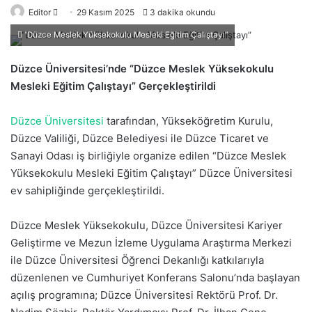
Editor
B
29 Kasım 2025
3 dakika okundu
i
“Düzce Meslek Yüksekokulu Mesleki Eğitim Çalıştayı”
r
e
Düzce Üniversitesi’nde “Düzce Meslek Yüksekokulu
-
Mesleki Eğitim Çalıştayı” Gerçekleştirildi
p
o
Düzce Üniversitesi
tarafından, Yükseköğretim Kurulu,
s
Düzce Valiliği, Düzce Belediyesi ile Düzce Ticaret ve
t
Sanayi Odası iş birliğiyle organize edilen “Düzce Meslek
a
Yüksekokulu Mesleki Eğitim Çalıştayı” Düzce Üniversitesi
g
ev sahipliğinde gerçekleştirildi.
ö
n
Düzce Meslek Yüksekokulu, Düzce Üniversitesi Kariyer
d
Geliştirme ve Mezun İzleme Uygulama Araştırma Merkezi
e
ile Düzce Üniversitesi Öğrenci Dekanlığı katkılarıyla
r
düzenlenen ve Cumhuriyet Konferans Salonu’nda başlayan
m
açılış programına; Düzce Üniversitesi Rektörü Prof. Dr.
e