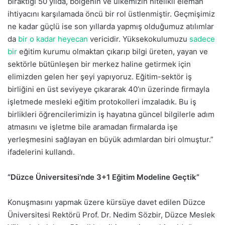
bıraktığı 50 yılda, bölgenin ve ülkemizin nitelikli eleman
ihtiyacını karşılamada öncü bir rol üstlenmiştir. Geçmişimiz
ne kadar güçlü ise son yıllarda yapmış olduğumuz atılımlar
da
bir o kadar heyecan
vericidir. Yüksekokulumuzu
sadece
bir
eğitim kurumu olmaktan çıkarıp bilgi üreten, yayan ve
sektörle bütünleşen bir merkez haline getirmek için
elimizden gelen her şeyi yapıyoruz. Eğitim-sektör iş
birliğini en üst seviyeye çıkararak 40’ın üzerinde firmayla
işletmede mesleki eğitim protokolleri imzaladık. Bu iş
birlikleri öğrencilerimizin iş hayatına güncel bilgilerle adım
atmasını ve işletme bile aramadan firmalarda işe
yerleşmesini sağlayan en büyük adımlardan biri olmuştur.”
ifadelerini kullandı.
“Düzce Üniversitesi’nde 3+1 Eğitim Modeline Geçtik”
Konuşmasını yapmak üzere kürsüye davet edilen Düzce
Üniversitesi Rektörü Prof. Dr. Nedim Sözbir, Düzce Meslek