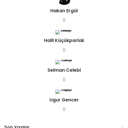
Hakan Ergül
We
b
sit
Halil Küçükparlak
esi
We
b
sit
Selman Celebi
esi
We
b
sit
Ugur Gencer
esi
We
b
sit
Son Yazılar