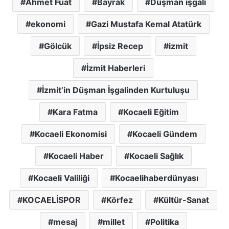
Ahmet Fuat
Bayrak
Düşman işgali
ekonomi
Gazi Mustafa Kemal Atatürk
Gölcük
İpsiz Recep
izmit
İzmit Haberleri
İzmit’in Düşman İşgalinden Kurtuluşu
Kara Fatma
Kocaeli Eğitim
Kocaeli Ekonomisi
Kocaeli Gündem
Kocaeli Haber
Kocaeli Sağlık
Kocaeli Valiliği
Kocaelihaberdünyası
KOCAELİSPOR
Körfez
Kültür-Sanat
mesaj
millet
Politika