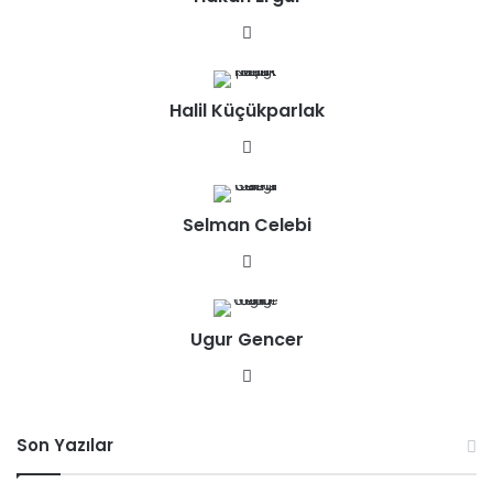
We
b
sit
Halil Küçükparlak
esi
We
b
sit
Selman Celebi
esi
We
b
sit
Ugur Gencer
esi
We
b
sit
Son Yazılar
esi