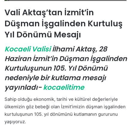
r
e
Vali Aktaş’tan İzmit’in
-
Düşman İşgalinden Kurtuluş
p
o
Yıl Dönümü Mesajı
s
t
Kocaeli Valisi
İlhami Aktaş, 28
a
Haziran İzmit’in Düşman İşgalinden
g
ö
Kurtuluşunun 105. Yıl Dönümü
n
nedeniyle bir kutlama mesajı
d
yayınladı-
kocaelitime
e
r
Sahip olduğu ekonomik, tarihi ve kültürel değerleriyle
m
ülkemizin göz bebeği olan İzmit’imizin düşman işgalinden
e
kurtuluşunun 105. yıl dönümünü kutlamanın gururunu
k
yaşıyoruz.