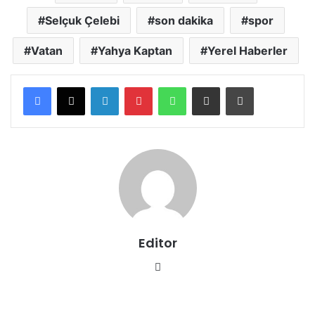
Selçuk Çelebi
son dakika
spor
Vatan
Yahya Kaptan
Yerel Haberler
LinkedIn
Pinterest
WhatsApp
E-posta ile paylaş
Yazdır
Editor
We
b
sit