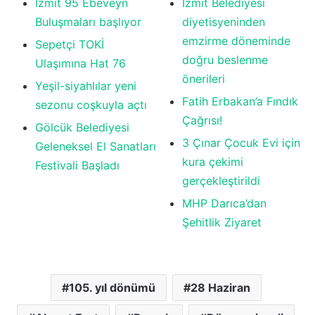
İzmit 95 Ebeveyn
İzmit Belediyesi
Buluşmaları başlıyor
diyetisyeninden
emzirme döneminde
Sepetçi TOKİ
doğru beslenme
Ulaşımına Hat 76
önerileri
Yeşil-siyahlılar yeni
Fatih Erbakan’a Fındık
sezonu coşkuyla açtı
Çağrısı!
Gölcük Belediyesi
3 Çınar Çocuk Evi için
Geleneksel El Sanatları
kura çekimi
Festivali Başladı
gerçekleştirildi
MHP Darıca’dan
Şehitlik Ziyaret
105. yıl dönümü
28 Haziran