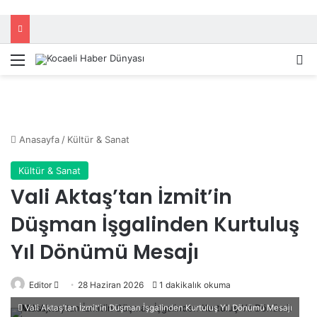
Menü
A
Anasayfa
/
Kültür & Sanat
Kültür & Sanat
Vali Aktaş’tan İzmit’in
Düşman İşgalinden Kurtuluş
Yıl Dönümü Mesajı
Editor
B
28 Haziran 2026
1 dakikalık okuma
i
Vali Aktaş’tan İzmit'in Düşman İşgalinden Kurtuluş Yıl Dönümü Mesajı