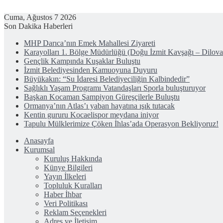
Cuma, Ağustos 7 2026
Son Dakika Haberleri
MHP Darıca’nın Emek Mahallesi Ziyareti
Karayolları 1. Bölge Müdürlüğü (Doğu İzmit Kavşağı – Dilov
Gençlik Kampında Kuşaklar Buluştu
İzmit Belediyesinden Kamuoyuna Duyuru
Büyükakın: “Su İdaresi Belediyeciliğin Kalbindedir”
Sağlıklı Yaşam Programı Vatandaşları Sporla buluşturuyor
Başkan Kocaman Şampiyon Güreşçilerle Buluştu
Ormanya’nın Atlas’ı yaban hayatına ışık tutacak
Kentin gururu Kocaelispor meydana iniyor
Tapulu Mülklerimize Çöken İhlas’ada Operasyon Bekliyoruz!
Anasayfa
Kurumsal
Kuruluş Hakkında
Künye Bilgileri
Yayın İlkeleri
Topluluk Kuralları
Haber İhbar
Veri Politikası
Reklam Seçenekleri
Adres ve İletişim