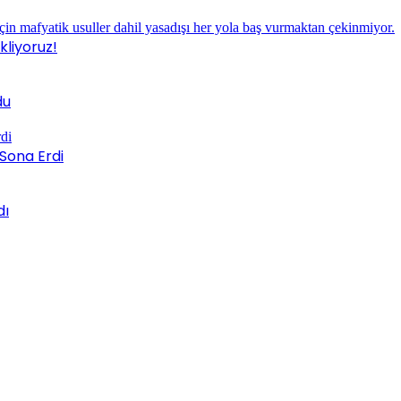
liyoruz!
du
Sona Erdi
dı