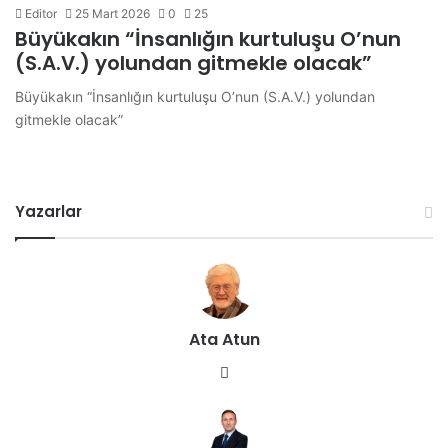
Editor
25 Mart 2026
0
25
Büyükakın “İnsanlığın kurtuluşu O’nun
(S.A.V.) yolundan gitmekle olacak”
Büyükakın “İnsanlığın kurtuluşu O’nun (S.A.V.) yolundan
gitmekle olacak”
Yazarlar
Ata Atun
We
b
sit
esi