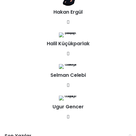
Hakan Ergül
We
b
sit
Halil Küçükparlak
esi
We
b
sit
Selman Celebi
esi
We
b
sit
Ugur Gencer
esi
We
b
sit
Son Yazılar