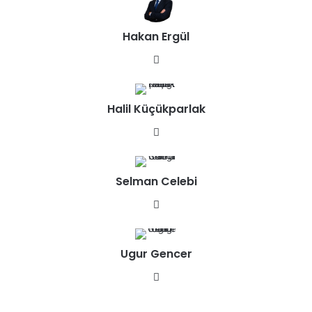
esi
Hakan Ergül
We
b
sit
Halil Küçükparlak
esi
We
b
sit
Selman Celebi
esi
We
b
sit
Ugur Gencer
esi
We
b
sit