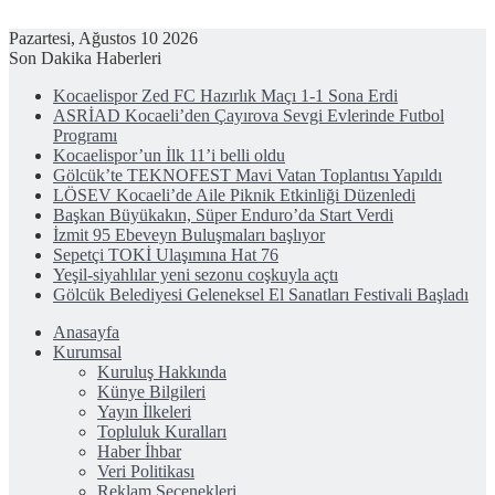
Pazartesi, Ağustos 10 2026
Son Dakika Haberleri
Kocaelispor Zed FC Hazırlık Maçı 1-1 Sona Erdi
ASRİAD Kocaeli’den Çayırova Sevgi Evlerinde Futbol
Programı
Kocaelispor’un İlk 11’i belli oldu
Gölcük’te TEKNOFEST Mavi Vatan Toplantısı Yapıldı
LÖSEV Kocaeli’de Aile Piknik Etkinliği Düzenledi
Başkan Büyükakın, Süper Enduro’da Start Verdi
İzmit 95 Ebeveyn Buluşmaları başlıyor
Sepetçi TOKİ Ulaşımına Hat 76
Yeşil-siyahlılar yeni sezonu coşkuyla açtı
Gölcük Belediyesi Geleneksel El Sanatları Festivali Başladı
Anasayfa
Kurumsal
Kuruluş Hakkında
Künye Bilgileri
Yayın İlkeleri
Topluluk Kuralları
Haber İhbar
Veri Politikası
Reklam Seçenekleri