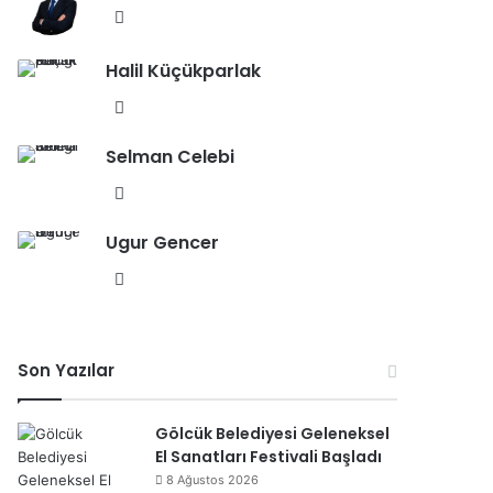
esi
We
b
Halil Küçükparlak
sit
esi
We
b
Selman Celebi
sit
esi
We
b
Ugur Gencer
sit
esi
We
b
sit
esi
Son Yazılar
Gölcük Belediyesi Geleneksel
El Sanatları Festivali Başladı
8 Ağustos 2026