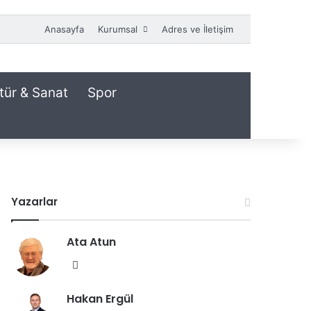
Anasayfa
Kurumsal
Adres ve İletişim
tür & Sanat
Spor
Yazarlar
Ata Atun
We
b
Hakan Ergül
sit