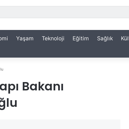
omi
Yaşam
Teknoloji
Eğitim
Sağlık
Kül
lu
yapı Bakanı
ğlu