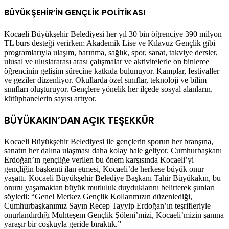
BÜYÜKŞEHİR’İN GENÇLİK POLİTİKASI
Kocaeli Büyükşehir Belediyesi her yıl 30 bin öğrenciye 390 milyon
TL burs desteği verirken; Akademik Lise ve Kılavuz Gençlik gibi
programlarıyla ulaşım, barınma, sağlık, spor, sanat, takviye dersler,
ulusal ve uluslararası arası çalışmalar ve aktivitelerle on binlerce
öğrencinin gelişim sürecine katkıda bulunuyor. Kamplar, festivaller
ve geziler düzenliyor. Okullarda özel sınıflar, teknoloji ve bilim
sınıfları oluşturuyor. Gençlere yönelik her ilçede sosyal alanların,
kütüphanelerin sayısı artıyor.
BÜYÜKAKIN’DAN AÇIK TEŞEKKÜR
Kocaeli Büyükşehir Belediyesi ile gençlerin sporun her branşına,
sanatın her dalına ulaşması daha kolay hale geliyor. Cumhurbaşkanı
Erdoğan’ın gençliğe verilen bu önem karşısında Kocaeli’yi
gençliğin başkenti ilan etmesi, Kocaeli’de herkese büyük onur
yaşattı. Kocaeli Büyükşehir Belediye Başkanı Tahir Büyükakın, bu
onuru yaşamaktan büyük mutluluk duyduklarını belirterek şunları
söyledi: “Genel Merkez Gençlik Kollarımızın düzenlediği,
Cumhurbaşkanımız Sayın Recep Tayyip Erdoğan’ın teşrifleriyle
onurlandırdığı Muhteşem Gençlik Şöleni’mizi, Kocaeli’mizin şanına
yaraşır bir coşkuyla geride bıraktık.”