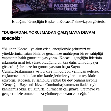
Erdoğan, ‘Gençliğin Başkenti Kocaeli!’ sinevizyon gösterisi
“DURMADAN, YORULMADAN ÇALIŞMAYA DEVAM
EDECEĞİZ”
“81 ilden Kocaeli’ye akın eden, enerjileriyle şehrimizi ve
yüreklerimizi ısıtan binlerce gencimize muhteşem bir ev sahipliği
yapmanın haklı gururunu yaşıyoruz. Kocaeli, gençliğin liderinin
arkasında nasıl tek yürek olduğunu bir kez daha tüm dünyaya
gösterdi. Şehrimize bu gururu yaşatan başta Sayın
Cumhurbaşkanımıza ve Türkiye’nin dört bir yanından gelerek
coşkumuza ortak olan tüm kardeşlerimize yürekten teşekkür
ediyoruz. Kocaeli, ev sahipliği yaptığı bu dev organizasyonla
‘Gençliğin Başkenti’ bizzat Cumhurbaşkanımızın ifadeleriyle
kanıtlamış oldu. Bu gururla; durmadan çalışmaya, üretmeye ve
gençlerimizle omuz omuza yürümeye devam edeceğiz.”