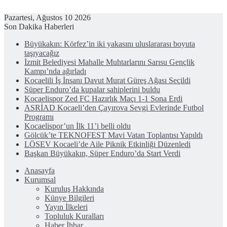
Pazartesi, Ağustos 10 2026
Son Dakika Haberleri
Büyükakın: Körfez’in iki yakasını uluslararası boyuta
taşıyacağız
İzmit Belediyesi Mahalle Muhtarlarını Sarısu Gençlik
Kampı’nda ağırladı
Kocaelili İş İnsanı Davut Murat Güreş Ağası Seçildi
Süper Enduro’da kupalar sahiplerini buldu
Kocaelispor Zed FC Hazırlık Maçı 1-1 Sona Erdi
ASRİAD Kocaeli’den Çayırova Sevgi Evlerinde Futbol
Programı
Kocaelispor’un İlk 11’i belli oldu
Gölcük’te TEKNOFEST Mavi Vatan Toplantısı Yapıldı
LÖSEV Kocaeli’de Aile Piknik Etkinliği Düzenledi
Başkan Büyükakın, Süper Enduro’da Start Verdi
Anasayfa
Kurumsal
Kuruluş Hakkında
Künye Bilgileri
Yayın İlkeleri
Topluluk Kuralları
Haber İhbar