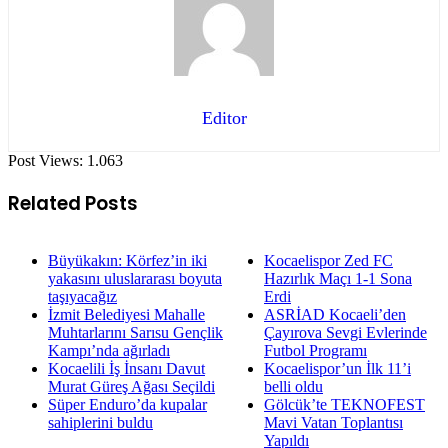
Editor
Post Views:
1.063
Related Posts
Büyükakın: Körfez’in iki
Kocaelispor Zed FC
yakasını uluslararası boyuta
Hazırlık Maçı 1-1 Sona
taşıyacağız
Erdi
İzmit Belediyesi Mahalle
ASRİAD Kocaeli’den
Muhtarlarını Sarısu Gençlik
Çayırova Sevgi Evlerinde
Kampı’nda ağırladı
Futbol Programı
Kocaelili İş İnsanı Davut
Kocaelispor’un İlk 11’i
Murat Güreş Ağası Seçildi
belli oldu
Süper Enduro’da kupalar
Gölcük’te TEKNOFEST
sahiplerini buldu
Mavi Vatan Toplantısı
Yapıldı