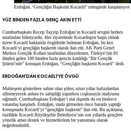
Erdoğan, ‘Gençliğin Başkenti Kocaeli!’ mtinginde karşılanıyor
YÜZ BİNDEN FAZLA GENÇ AKIN ETTİ
Cumhurbaşkanı Recep Tayyip Erdoğan’ın Kocaeli sevgisi herkes
tarafından biliniyordu. Her ziyaretinde Kocaelispor başta olmak
üzere Kocaeli hakkında övgülerde bulunan Erdoğan, bu kez
Kocaeli’yi gençliğin başkenti olarak ilan etti. AK Parti Genel
Merkez Gençlik Kolları tarafından düzenlenen, Türkiye’nin 81
ilinden gelen 100 binden fazla gencin katıldığı “Bir Gençlik
Şöleni’nde” konuşan Erdoğan, “Gençliğin başkenti Kocaeli” dedi.
ERDOĞAN’DAN KOCAELİ’YE ÖVGÜ
Muhteşem gösterilere sahne olan şölen, uzun yıllar hafızalardan
silinmeyecek anlara ev sahipliği yaparken coşkusuyla stadyuma
sığmadı. Cumhurbaşkanı Erdoğan’ı stat dışında da on binlerce
vatandaş karşıladı. Erdoğan, stada girmeden önce burada yaptığı
konuşmada Kocaeli’yi “gençliğin başkenti” ilan etti. Bu açıklama,
özellikle Kocaeli Büyükşehir Belediyesi’nin son yıllarda gençlere
yönelik artan destek ve hizmetlerinin bir yansıması olarak
değerlendirildi.