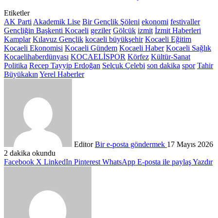
Etiketler
AK Parti
Akademik Lise
Bir Gençlik Şöleni
ekonomi
festivaller
Gençliğin Başkenti Kocaeli
geziler
Gölcük
izmit
İzmit Haberleri
Kamplar
Kılavuz Gençlik
kocaeli büyükşehir
Kocaeli Eğitim
Kocaeli Ekonomisi
Kocaeli Gündem
Kocaeli Haber
Kocaeli Sağlık
Kocaelihaberdünyası
KOCAELİSPOR
Körfez
Kültür-Sanat
Politika
Recep Tayyip Erdoğan
Selçuk Çelebi
son dakika
spor
Tahir
Büyükakın
Yerel Haberler
Editor
Bir e-posta göndermek
17 Mayıs 2026
2 dakika okundu
Facebook
X
LinkedIn
Pinterest
WhatsApp
E-posta ile paylaş
Yazdır