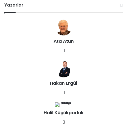
Yazarlar
Ata Atun
We
b
sit
esi
Hakan Ergül
We
b
sit
Halil Küçükparlak
esi
We