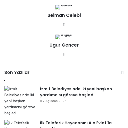
b
sit
Selman Celebi
esi
We
b
sit
Ugur Gencer
esi
We
b
sit
Son Yazılar
esi
İzmit Belediyesinde iki yeni başkan
yardımcısı göreve başladı
7 Ağustos 2026
İlk Teleferik Heyecanını Alo Evlat’la