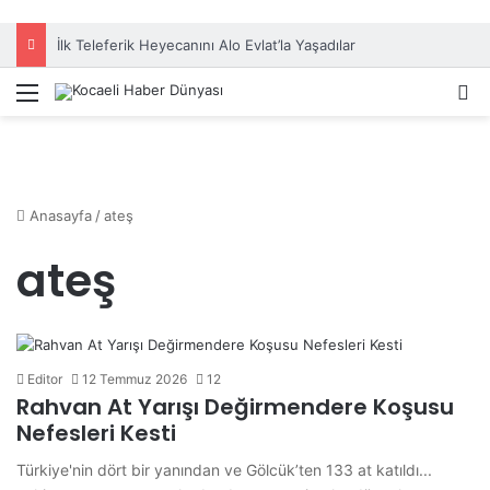
İlk Teleferik Heyecanını Alo Evlat’la Yaşadılar
Menü
A
Anasayfa
/
ateş
ateş
Editor
12 Temmuz 2026
12
Rahvan At Yarışı Değirmendere Koşusu
Nefesleri Kesti
Türkiye'nin dört bir yanından ve Gölcük’ten 133 at katıldı...