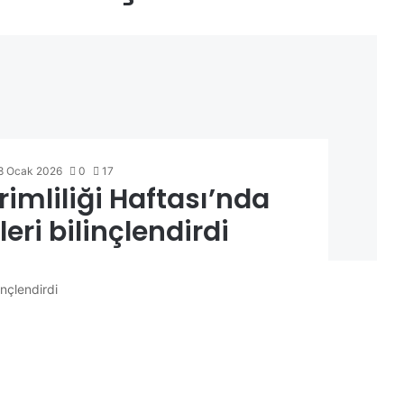
8 Ocak 2026
0
17
rimliliği Haftası’nda
leri bilinçlendirdi
inçlendirdi