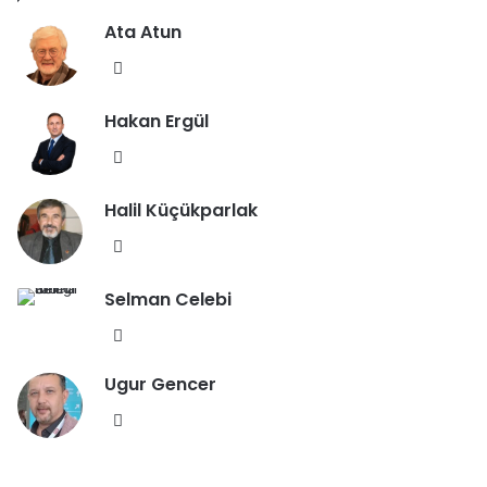
Ata Atun
We
b
Hakan Ergül
sit
esi
We
b
Halil Küçükparlak
sit
esi
We
b
Selman Celebi
sit
esi
We
b
Ugur Gencer
sit
esi
We
b
sit