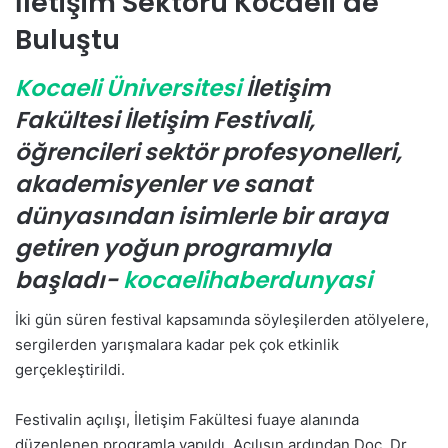
İletişim Sektörü Kocaeli’de
-
Buluştu
p
o
Kocaeli Üniversitesi
İletişim
s
t
Fakültesi İletişim Festivali,
a
öğrencileri sektör profesyonelleri,
g
akademisyenler ve sanat
ö
n
dünyasından isimlerle bir araya
d
getiren yoğun programıyla
e
başladı-
kocaelihaberdunyasi
r
m
İki gün süren festival kapsamında söyleşilerden atölyelere,
e
sergilerden yarışmalara kadar pek çok etkinlik
k
gerçekleştirildi.
Festivalin açılışı, İletişim Fakültesi fuaye alanında
düzenlenen programla yapıldı. Açılışın ardından Doç. Dr.