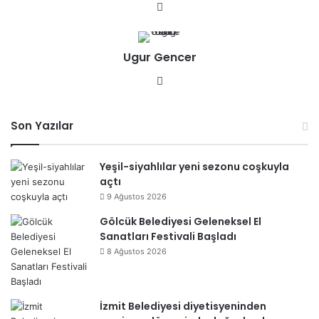
We
b
sit
Ugur Gencer
esi
We
b
sit
Son Yazılar
esi
Yeşil-siyahlılar yeni sezonu coşkuyla
açtı
9 Ağustos 2026
Gölcük Belediyesi Geleneksel El
Sanatları Festivali Başladı
8 Ağustos 2026
İzmit Belediyesi diyetisyeninden