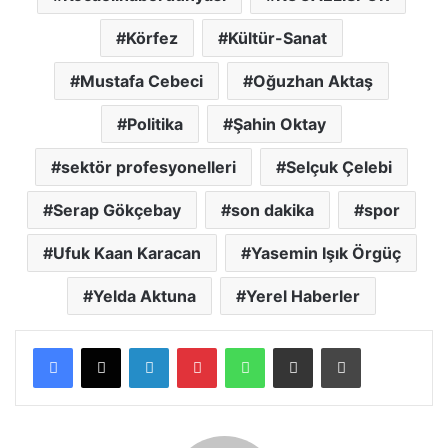
Körfez
Kültür-Sanat
Mustafa Cebeci
Oğuzhan Aktaş
Politika
Şahin Oktay
sektör profesyonelleri
Selçuk Çelebi
Serap Gökçebay
son dakika
spor
Ufuk Kaan Karacan
Yasemin Işık Örgüç
Yelda Aktuna
Yerel Haberler
LinkedIn
Pinterest
WhatsApp
E-posta ile paylaş
Yazdır