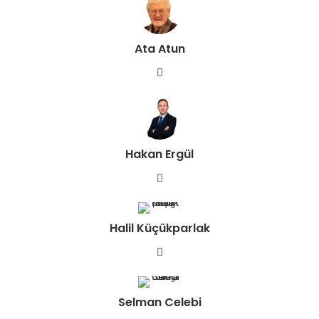
Ata Atun
We
b
sit
esi
Hakan Ergül
We
b
sit
Halil Küçükparlak
esi
We
b
sit
Selman Celebi
esi