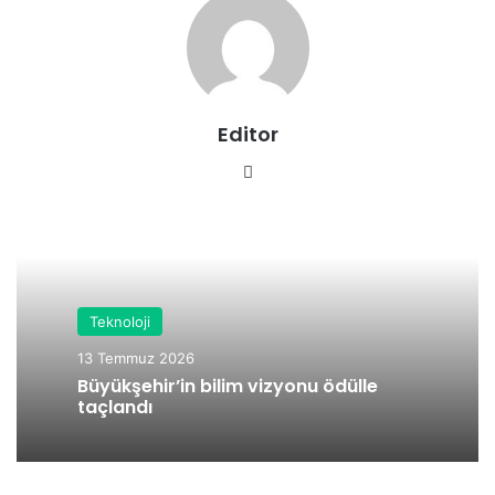
Editor
We
b
sit
esi
Teknoloji
13 Temmuz 2026
Büyükşehir’in bilim vizyonu ödülle
taçlandı