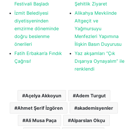
Festivali Başladı
Şehitlik Ziyaret
İzmit Belediyesi
Alikahya Mevkiinde
diyetisyeninden
Altgeçit ve
emzirme döneminde
Yağmursuyu
doğru beslenme
Menfezleri Yapımına
önerileri
İlişkin Basın Duyurusu
Fatih Erbakan’a Fındık
Yaz akşamları “Çık
Çağrısı!
Dışarıya Oynayalım” ile
renklendi
Açelya Akkoyun
Adem Turgut
Ahmet Şerif İzgören
akademisyenler
Ali Musa Paça
Alparslan Okçu