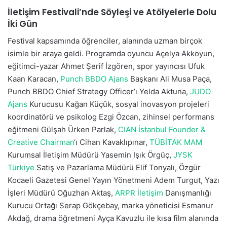
İletişim Festivali’nde Söyleşi ve Atölyelerle Dolu
İki Gün
Festival kapsamında öğrenciler, alanında uzman birçok
isimle bir araya geldi. Programda oyuncu Açelya Akkoyun,
eğitimci-yazar Ahmet Şerif İzgören, spor yayıncısı Ufuk
Kaan Karacan,
Punch BBDO Ajans
Başkanı Ali Musa Paça,
Punch BBDO Chief Strategy Officer’ı Yelda Aktuna,
JUDO
Ajans
Kurucusu Kağan Küçük, sosyal inovasyon projeleri
koordinatörü ve psikolog Ezgi Özcan, zihinsel performans
eğitmeni Gülşah Ürken Parlak,
CIAN İstanbul Founder &
Creative Chairman
‘ı Cihan Kavaklıpınar,
TÜBİTAK MAM
Kurumsal İletişim Müdürü Yasemin Işık Örgüç,
JYSK
Türkiye
Satış ve Pazarlama Müdürü Elif Tonyalı, Özgür
Kocaeli Gazetesi Genel Yayın Yönetmeni Adem Turgut, Yazı
İşleri Müdürü Oğuzhan Aktaş,
ARPR İletişim
Danışmanlığı
Kurucu Ortağı Serap Gökçebay, marka yöneticisi Esmanur
Akdağ, drama öğretmeni Ayça Kavuzlu ile kısa film alanında