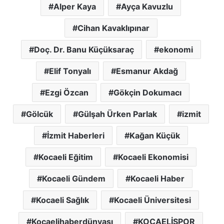
Alper Kaya
Ayça Kavuzlu
Cihan Kavaklıpınar
Doç. Dr. Banu Küçüksaraç
ekonomi
Elif Tonyalı
Esmanur Akdağ
Ezgi Özcan
Gökçin Dokumacı
Gölcük
Gülşah Ürken Parlak
izmit
İzmit Haberleri
Kağan Küçük
Kocaeli Eğitim
Kocaeli Ekonomisi
Kocaeli Gündem
Kocaeli Haber
Kocaeli Sağlık
Kocaeli Üniversitesi
Kocaelihaberdünyası
KOCAELİSPOR