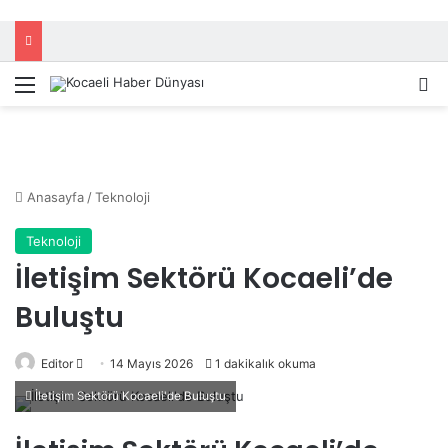
Menü
A
Anasayfa
/
Teknoloji
Teknoloji
İletişim Sektörü Kocaeli’de
Buluştu
Editor
B
14 Mayıs 2026
1 dakikalık okuma
i
İletişim Sektörü Kocaeli'de Buluştu
r
e