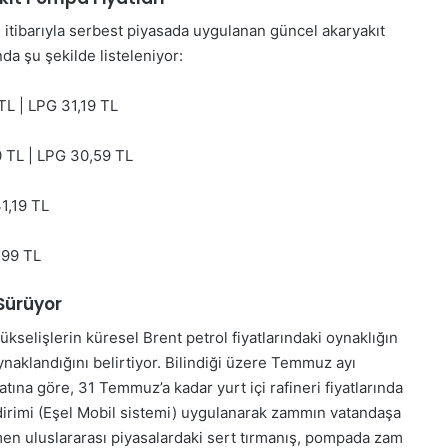
tibarıyla serbest piyasada uygulanan güncel akaryakıt
ında şu şekilde listeleniyor:
TL | LPG 31,19 TL
0 TL | LPG 30,59 TL
1,19 TL
,99 TL
Sürüyor
yükselişlerin küresel Brent petrol fiyatlarındaki oynaklığın
naklandığını belirtiyor. Bilindiği üzere Temmuz ayı
tına göre, 31 Temmuz’a kadar yurt içi rafineri fiyatlarında
ndirimi (Eşel Mobil sistemi) uygulanarak zammın vatandaşa
en uluslararası piyasalardaki sert tırmanış, pompada zam