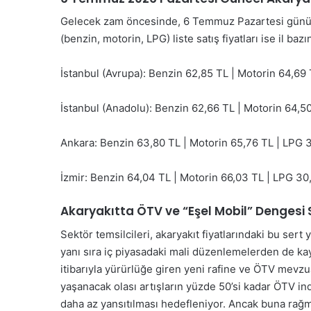
Gelecek zam öncesinde, 6 Temmuz Pazartesi günü i
(benzin, motorin, LPG) liste satış fiyatları ise il baz
İstanbul (Avrupa): Benzin 62,85 TL | Motorin 64,69 
İstanbul (Anadolu): Benzin 62,66 TL | Motorin 64,5
Ankara: Benzin 63,80 TL | Motorin 65,76 TL | LPG 3
İzmir: Benzin 64,04 TL | Motorin 66,03 TL | LPG 30
Akaryakıtta ÖTV ve “Eşel Mobil” Dengesi 
Sektör temsilcileri, akaryakıt fiyatlarındaki bu sert 
yanı sıra iç piyasadaki mali düzenlemelerden de kay
itibarıyla yürürlüğe giren yeni rafine ve ÖTV mevzua
yaşanacak olası artışların yüzde 50’si kadar ÖTV i
daha az yansıtılması hedefleniyor. Ancak buna rağm