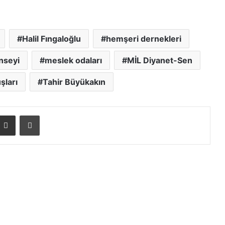
Halil Fıngaloğlu
hemşeri dernekleri
nseyi
meslek odaları
MİL Diyanet-Sen
şları
Tahir Büyükakın
E-posta ile paylaş
Yazdır
Enflasyon Verileri Yine Şaşırtmadı
Başkan Zeytinoğlu Dış Ticaret ve
Enflasyon Verilerini değerlendirdi