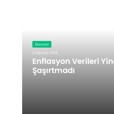
esi
Sonraki Yazıyı Oku
Ekonomi
3 Ağustos 2026
Enflasyon Verileri Yi
Şaşırtmadı