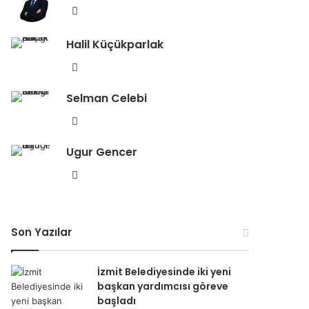
esi
We
b
Halil Küçükparlak
sit
esi
We
b
Selman Celebi
sit
esi
We
b
Ugur Gencer
sit
esi
We
b
sit
esi
Son Yazılar
İzmit Belediyesinde iki yeni
başkan yardımcısı göreve
başladı