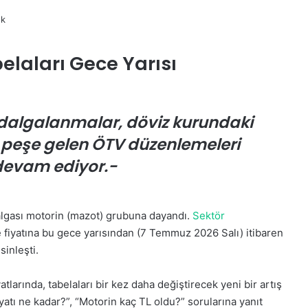
laları Gece Yarısı
 dalgalanmalar, döviz kurundaki
ş peşe gelen ÖTV düzenlemeleri
 devam ediyor.-
dalgası motorin (mazot) grubuna dayandı.
Sektör
re fiyatına bu gece yarısından (7 Temmuz 2026 Salı) itibaren
inleşti.
tlarında, tabelaları bir kez daha değiştirecek yeni bir artış
yatı ne kadar?”, “Motorin kaç TL oldu?” sorularına yanıt