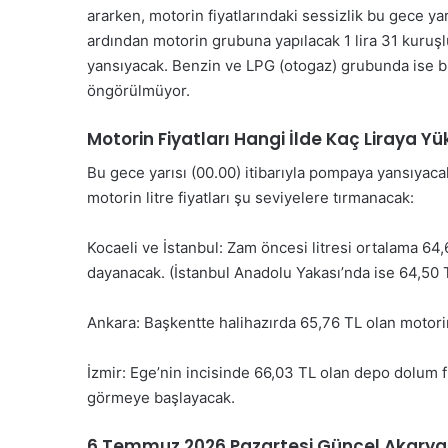
ararken, motorin fiyatlarındaki sessizlik bu gece yar
ardından motorin grubuna yapılacak 1 lira 31 kuruş
yansıyacak. Benzin ve LPG (otogaz) grubunda ise bug
öngörülmüyor.
Motorin Fiyatları Hangi İlde Kaç Liraya Y
Bu gece yarısı (00.00) itibarıyla pompaya yansıyacak
motorin litre fiyatları şu seviyelere tırmanacak:
Kocaeli ve İstanbul: Zam öncesi litresi ortalama 64,
dayanacak. (İstanbul Anadolu Yakası’nda ise 64,50 T
Ankara: Başkentte halihazırda 65,76 TL olan motorin
İzmir: Ege’nin incisinde 66,03 TL olan depo dolum 
görmeye başlayacak.
6 Temmuz 2026 Pazartesi Güncel Akaryak