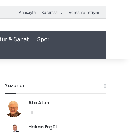
Anasayfa
Kurumsal
Adres ve İletişim
tür & Sanat
Spor
Yazarlar
Ata Atun
We
b
Hakan Ergül
sit