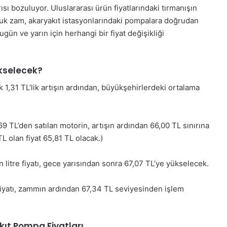
ısı bozuluyor. Uluslararası ürün fiyatlarındaki tırmanışın
luk zam, akaryakıt istasyonlarındaki pompalara doğrudan
ün ve yarın için herhangi bir fiyat değişikliği
ükselecek?
 1,31 TL’lik artışın ardından, büyükşehirlerdeki ortalama
69 TL’den satılan motorin, artışın ardından 66,00 TL sınırına
L olan fiyat 65,81 TL olacak.)
 litre fiyatı, gece yarısından sonra 67,07 TL’ye yükselecek.
fiyatı, zammın ardından 67,34 TL seviyesinden işlem
ıt Pompa Fiyatları