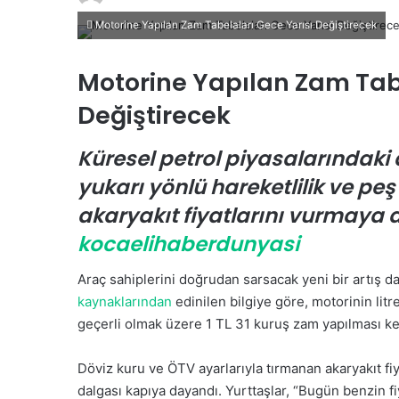
i
Motorine Yapılan Zam Tabelaları Gece Yarısı Değiştirecek
r
e
Motorine Yapılan Zam Tabe
-
p
Değiştirecek
o
s
Küresel petrol piyasalarındaki
t
yukarı yönlü hareketlilik ve pe
a
akaryakıt fiyatlarını vurmaya
g
ö
kocaelihaberdunyasi
n
d
Araç sahiplerini doğrudan sarsacak yeni bir artış 
e
kaynaklarından
edinilen bilgiye göre, motorinin lit
r
geçerli olmak üzere 1 TL 31 kuruş zam yapılması kes
m
e
Döviz kuru ve ÖTV ayarlarıyla tırmanan akaryakıt fiya
k
dalgası kapıya dayandı. Yurttaşlar, “Bugün benzin fi