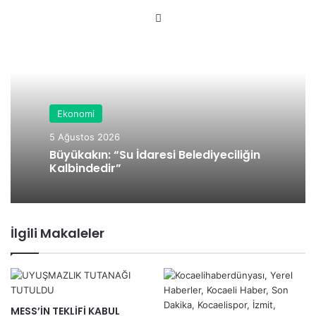
We
b
sit
esi
Ekonomi
5 Ağustos 2026
Büyükakın: “Su İdaresi Belediyeciliğin
Kalbindedir”
İlgili Makaleler
MESS’İN TEKLİFİ KABUL