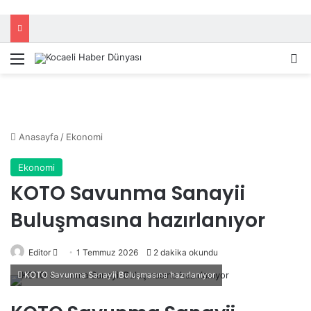
Menü
A
Anasayfa
/
Ekonomi
Ekonomi
KOTO Savunma Sanayii
Buluşmasına hazırlanıyor
Editor
B
1 Temmuz 2026
2 dakika okundu
i
KOTO Savunma Sanayii Buluşmasına hazırlanıyor
r
e