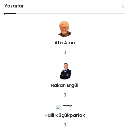
Yazarlar
Ata Atun
We
b
sit
esi
Hakan Ergül
We
b
sit
Halil Küçükparlak
esi
We