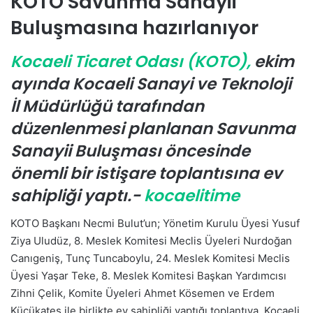
KOTO Savunma Sanayii
-
Buluşmasına hazırlanıyor
p
o
Kocaeli Ticaret Odası
(KOTO),
ekim
s
t
ayında Kocaeli Sanayi ve Teknoloji
a
İl Müdürlüğü tarafından
g
düzenlenmesi planlanan Savunma
ö
n
Sanayii Buluşması öncesinde
d
önemli bir istişare toplantısına ev
e
sahipliği yaptı.-
kocaelitime
r
m
KOTO Başkanı Necmi Bulut’un; Yönetim Kurulu Üyesi Yusuf
e
Ziya Uludüz, 8. Meslek Komitesi Meclis Üyeleri Nurdoğan
k
Canıgeniş, Tunç Tuncaboylu, 24. Meslek Komitesi Meclis
Üyesi Yaşar Teke, 8. Meslek Komitesi Başkan Yardımcısı
Zihni Çelik, Komite Üyeleri Ahmet Kösemen ve Erdem
Küçükateş ile birlikte ev sahipliği yaptığı toplantıya, Kocaeli