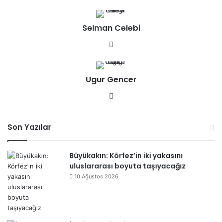
b
sit
Selman Celebi
esi
We
b
sit
Ugur Gencer
esi
We
b
sit
Son Yazılar
esi
Büyükakın: Körfez’in iki yakasını
uluslararası boyuta taşıyacağız
10 Ağustos 2026