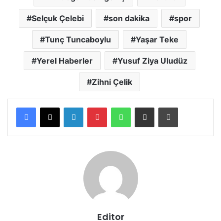
Selçuk Çelebi
son dakika
spor
Tunç Tuncaboylu
Yaşar Teke
Yerel Haberler
Yusuf Ziya Uludüz
Zihni Çelik
LinkedIn
Pinterest
WhatsApp
E-posta ile paylaş
Yazdır
Editor