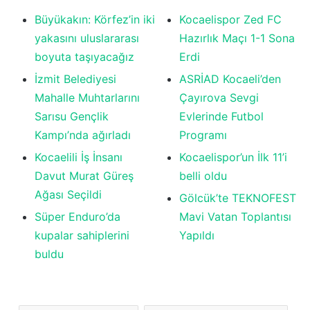
Büyükakın: Körfez’in iki
Kocaelispor Zed FC
yakasını uluslararası
Hazırlık Maçı 1-1 Sona
boyuta taşıyacağız
Erdi
İzmit Belediyesi
ASRİAD Kocaeli’den
Mahalle Muhtarlarını
Çayırova Sevgi
Sarısu Gençlik
Evlerinde Futbol
Kampı’nda ağırladı
Programı
Kocaelili İş İnsanı
Kocaelispor’un İlk 11’i
Davut Murat Güreş
belli oldu
Ağası Seçildi
Gölcük’te TEKNOFEST
Süper Enduro’da
Mavi Vatan Toplantısı
kupalar sahiplerini
Yapıldı
buldu