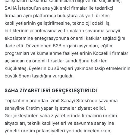
çalışmaları hakkında katılımcılara bilgi verdi. Küçükateş,
SAHA İstanbul’un ana yüklenici firmalar ile tedarikçi
firmaları aynı platformda buluşturarak yerli üretim
kabiliyetlerinin geliştirilmesine, teknoloji odaklı iş
birliklerinin artırılmasına ve firmaların savunma sanayii
ekosistemine entegrasyonuna önemli katkılar sağladığını
ifade etti. Düzenlenen B2B organizasyonları, eğitim
programları ve kümelenme faaliyetlerinin Kocaelili firmalar
açısından da önemli fırsatlar sunduğunu belirten
Küçükateş, üyelerin bu süreçleri yakından takip etmelerinin
büyük önem taşıdığını vurguladı.
SAHA ZİYARETLERİ GERÇEKLEŞTİRİLDİ
Toplantının ardından İzmit Sanayi Sitesi’nde savunma
sanayiine üretim yapan işletmeler ziyaret edildi.
Gerçekleştirilen saha ziyaretlerinde firmaların üretim
altyapıları, teknik kabiliyetleri ve savunma sanayiine
yönelik üretim potansiyelleri yerinde incelenirken,