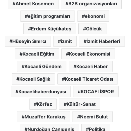
Ahmet Kösemen
B2B organizasyonları
eğitim programları
ekonomi
Erdem Küçükateş
Gölcük
Hüseyin Sınırcı
izmit
İzmit Haberleri
Kocaeli Eğitim
Kocaeli Ekonomisi
Kocaeli Gündem
Kocaeli Haber
Kocaeli Sağlık
Kocaeli Ticaret Odası
Kocaelihaberdünyası
KOCAELİSPOR
Körfez
Kültür-Sanat
Muzaffer Karakuş
Necmi Bulut
Nurdoğan Canıgeniş
Politika