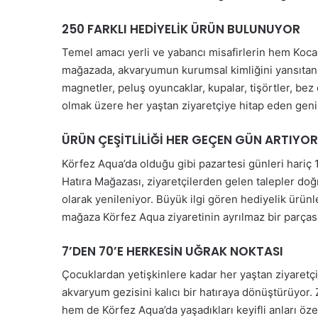
250 FARKLI HEDİYELİK ÜRÜN BULUNUYOR
Temel amacı yerli ve yabancı misafirlerin hem Koc
mağazada, akvaryumun kurumsal kimliğini yansıtan y
magnetler, peluş oyuncaklar, kupalar, tişörtler, bez
olmak üzere her yaştan ziyaretçiye hitap eden geni
ÜRÜN ÇEŞİTLİLİĞİ HER GEÇEN GÜN ARTIYOR
Körfez Aqua’da olduğu gibi pazartesi günleri hariç 
Hatıra Mağazası, ziyaretçilerden gelen talepler doğ
olarak yenileniyor. Büyük ilgi gören hediyelik ürü
mağaza Körfez Aqua ziyaretinin ayrılmaz bir parçası
7’DEN 70’E HERKESİN UĞRAK NOKTASI
Çocuklardan yetişkinlere kadar her yaştan ziyaretçi
akvaryum gezisini kalıcı bir hatıraya dönüştürüyor.
hem de Körfez Aqua’da yaşadıkları keyifli anları öze