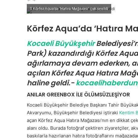
i
Körfez Aqua’da 'Hatıra Mağazası' çok sevildi
r
e
Körfez Aqua’da ‘Hatıra Ma
-
p
Kocaeli Büyükşehir
Belediyesi’n
o
s
Park) kazandırdığı Körfez Aqua 
t
ağırlamaya devam ederken, a
a
açılan Körfez Aqua Hatıra Mağa
g
ö
haline geldi.-
kocaelihaberdun
n
ANILAR GREENBOX İLE ÖLÜMSÜZLEŞİYOR
d
e
Kocaeli Büyükşehir Belediye Başkanı Tahir Büyükakı
r
Akvaryumu, Büyükşehir Belediyesi iştiraki
Kentim B
m
açan Körfez Aqua Hatıra Mağazası’nın en dikkat çek
e
alanı oldu. Burada fotoğraf çektiren ziyaretçiler, 
k
baskılarla hazırlanan hatıra fotoğraflarını mağazadan