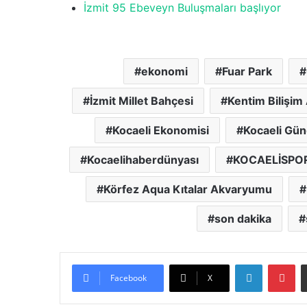
İzmit 95 Ebeveyn Buluşmaları başlıyor
ekonomi
Fuar Park
İzmit Millet Bahçesi
Kentim Bilişim
Kocaeli Ekonomisi
Kocaeli Gü
Kocaelihaberdünyası
KOCAELİSPO
Körfez Aqua Kıtalar Akvaryumu
son dakika
LinkedIn
Pinterest
Facebook
X