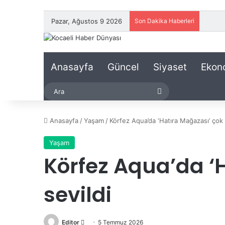
Pazar, Ağustos 9 2026
Son Dakika Haberleri
Anasayfa
Güncel
Siyaset
Ekon
Ara
Anasayfa
/
Yaşam
/
Körfez Aqua’da ‘Hatıra Mağazası’ çok 
Yaşam
Körfez Aqua’da ‘
sevildi
Editor
B
5 Temmuz 2026