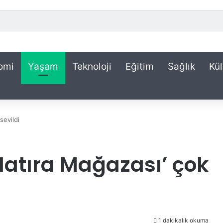
omi
Yaşam
Teknoloji
Eğitim
Sağlık
Kül
sevildi
Hatıra Mağazası’ çok
1 dakikalık okuma