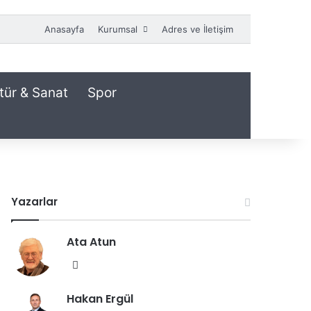
Anasayfa
Kurumsal
Adres ve İletişim
tür & Sanat
Spor
Yazarlar
Ata Atun
We
b
Hakan Ergül
sit