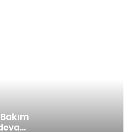
Hizmetine Kesintisiz devam ediyor
İzmit Belediyesi Çocuk Atölyeleri
Ağustos ayında da devam ediyor
Antik Balık, lezzet yolculuğunu
Başiskele sahile taşıdı
Kartepe’de Yeni Bir Spor Kompleksi
Yükseliyor
Kara Akbaba Kuzuyayla’da
görüntülendi
e Bakım
z devam
Üst geçitler yeni aydınlatma