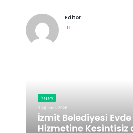
Editor
We
b
sit
esi
Sonraki Yazıyı Oku
Yaşam
3 Ağustos 2026
İzmit Belediyesi Evd
Hizmetine Kesintisi