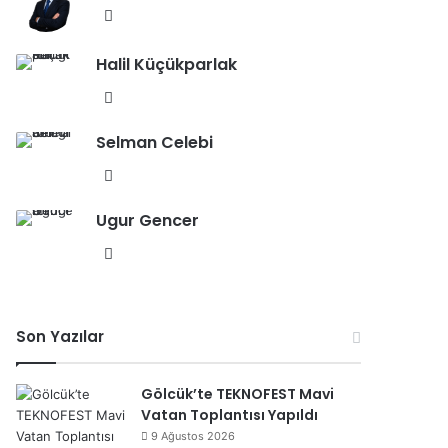
esi
We
b
Halil Küçükparlak
sit
esi
We
b
Selman Celebi
sit
esi
We
b
Ugur Gencer
sit
esi
We
b
sit
esi
Son Yazılar
Gölcük’te TEKNOFEST Mavi
Vatan Toplantısı Yapıldı
9 Ağustos 2026