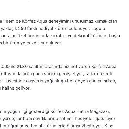
aeli hem de Körfez Aqua deneyimini unutulmaz kılmak olan
aklaşık 250 farklı hediyelik ürün bulunuyor. Logolu
 çantalar, özel üretim oda kokuları ve dekoratif ürünler başta
ş bir ürün yelpazesi sunuluyor.
10.00 ile 21.30 saatleri arasında hizmet veren Körfez Aqua
rultusunda ürün gamı sürekli genişletiyor, raflar düzenli
nler sayesinde alışveriş yoğunluğu her geçen gün artarken,
 haline geliyor.
nin yoğun ilgi gösterdiği Körfez Aqua Hatıra Mağazası,
 Ziyaretçiler hem sevdiklerine anlamlı hediyeler götürüyor
l fotoğraflar ve tematik ürünlerle ölümsüzleştiriyor. Kısa