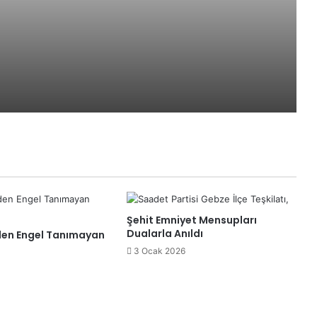
sistemiyle daha güvenli
Kocaeli AB Bilgi Merkezi’nden Dünya
Doğayı Koruma Günü’nde Doğa
Temelli Sürdürülebilir Yaşam
Programı
Gölcük Saygınlar Kulübü 3 ayda 692
üyeye ulaştı
Güvenli Yolculuk Mesaisi
Şehit Emniyet Mensupları
İzmit Belediyesinden Cevdet Hoca
Dualarla Anıldı
den Engel Tanımayan
Caddesine modern kaldırım ve
3 Ocak 2026
aydınlatma