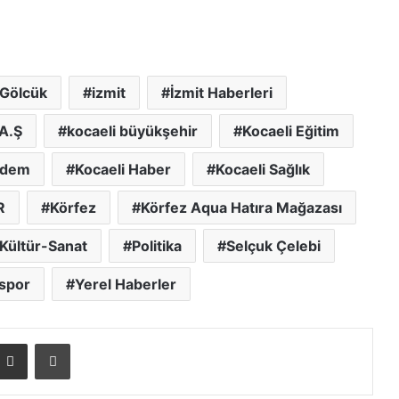
Gölcük
izmit
İzmit Haberleri
 A.Ş
kocaeli büyükşehir
Kocaeli Eğitim
ndem
Kocaeli Haber
Kocaeli Sağlık
R
Körfez
Körfez Aqua Hatıra Mağazası
Kültür-Sanat
Politika
Selçuk Çelebi
spor
Yerel Haberler
E-posta ile paylaş
Yazdır
İzmit Belediyesi Evde Bakım