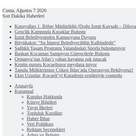
Cuma, Ağustos 7 2026
Son Dakika Haberleri
Karayolları 1. Bölge Müdürlüğü (Doğu İzmit Kavşağı – Dilov
Gençlik Kampında Kuşaklar Buluştu
İzmit Belediyesinden Kamuoyuna Duyuru
Büyükakın: “Su İdaresi Belediyeciliğin Kalbindedir”
Sağlıklı Yaşam Programı Vatandaşları Sporla buluşturuyor
Başkan Kocaman Şampiyon Güreşçilerle Buluştu
Ormanya’nın Atlas’ı yaban hayatına ışık tutacak
Kentin gururu Kocaelispor meydana iniyor
Tapulu Mülklerimize Çöken İhlas’ada Operasyon Bekliyoruz!
Ekin Uzunlar, Kocaeli’yi Karadeniz ezgileriyle coşturdu
Anasayfa
Kurumsal
Kuruluş Hakkında
Künye Bilgileri
Yayın İlkeleri
Topluluk Kuralları
Haber İhbar
Veri Politikası
Reklam Seçenekleri
Adres ve İletişim