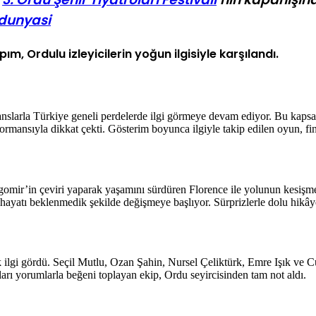
dunyasi
, Ordulu izleyicilerin yoğun ilgisiyle karşılandı.
manslarla Türkiye geneli perdelerde ilgi görmeye devam ediyor. Bu kap
formansıyla dikkat çekti. Gösterim boyunca ilgiyle takip edilen oyun, fi
mir’in çeviri yaparak yaşamını sürdüren Florence ile yolunun kesişmesi
n hayatı beklenmedik şekilde değişmeye başlıyor. Sürprizlerle dolu hikây
ilgi gördü. Seçil Mutlu, Ozan Şahin, Nursel Çeliktürk, Emre Işık ve Cü
ları yorumlarla beğeni toplayan ekip, Ordu seyircisinden tam not aldı.