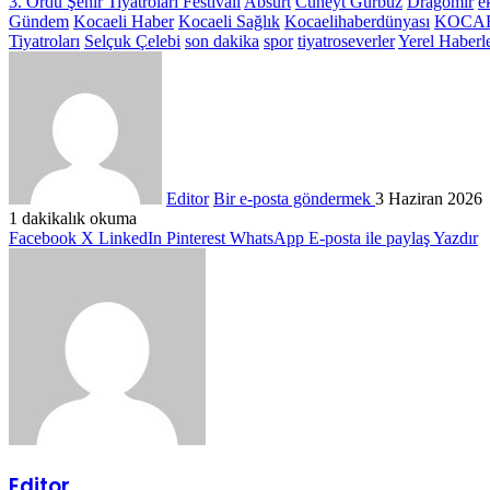
3. Ordu Şehir Tiyatroları Festivali
Absürt
Cüneyt Gürbüz
Dragomir
e
Gündem
Kocaeli Haber
Kocaeli Sağlık
Kocaelihaberdünyası
KOCA
Tiyatroları
Selçuk Çelebi
son dakika
spor
tiyatroseverler
Yerel Haberl
Editor
Bir e-posta göndermek
3 Haziran 2026
1 dakikalık okuma
Facebook
X
LinkedIn
Pinterest
WhatsApp
E-posta ile paylaş
Yazdır
Editor