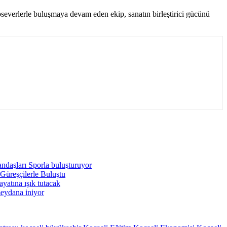
troseverlerle buluşmaya devam eden ekip, sanatın birleştirici gücünü
ndaşları Sporla buluşturuyor
üreşçilerle Buluştu
yatına ışık tutacak
eydana iniyor