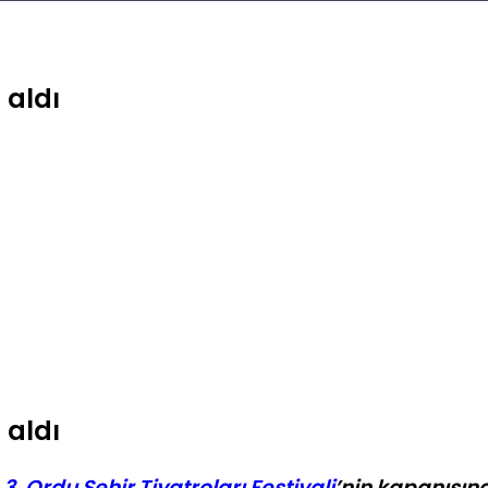
 aldı
 aldı
,
3. Ordu Şehir Tiyatroları Festivali
’nin kapanışın