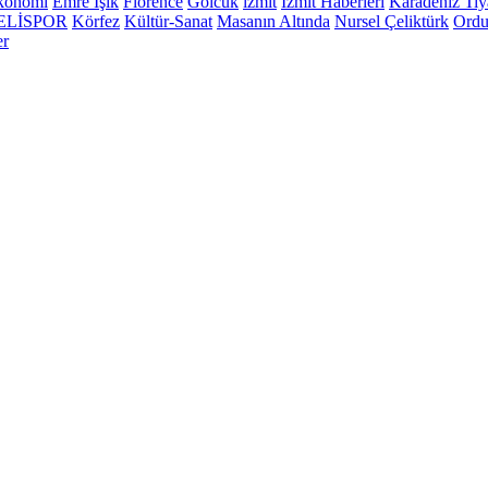
konomi
Emre Işık
Florence
Gölcük
izmit
İzmit Haberleri
Karadeniz Tiy
ELİSPOR
Körfez
Kültür-Sanat
Masanın Altında
Nursel Çeliktürk
Ordu
er