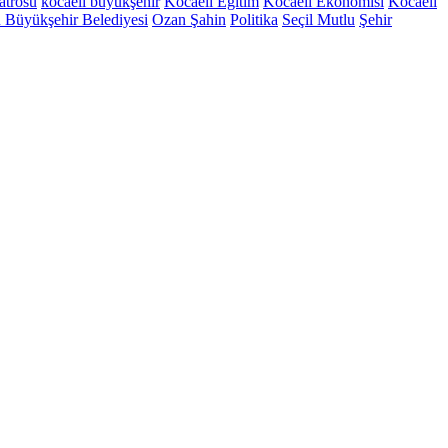
atrosu
kocaeli büyükşehir
Kocaeli Eğitim
Kocaeli Ekonomisi
Kocaeli
 Büyükşehir Belediyesi
Ozan Şahin
Politika
Seçil Mutlu
Şehir