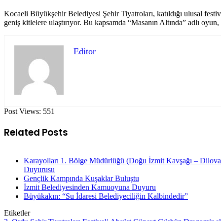
Kocaeli Büyükşehir Belediyesi Şehir Tiyatroları, katıldığı ulusal festi
geniş kitlelere ulaştırıyor. Bu kapsamda “Masanın Altında” adlı oyun,
Editor
Post Views:
551
Related Posts
Karayolları 1. Bölge Müdürlüğü (Doğu İzmit Kavşağı – Dilova
Duyurusu
Gençlik Kampında Kuşaklar Buluştu
İzmit Belediyesinden Kamuoyuna Duyuru
Büyükakın: “Su İdaresi Belediyeciliğin Kalbindedir”
Etiketler