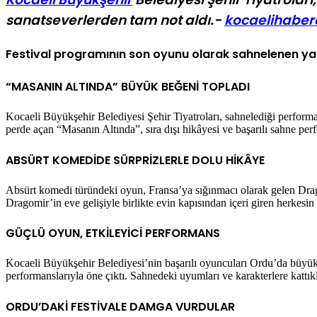
sanatseverlerden tam not aldı.-
kocaelihaber
Festival programının son oyunu olarak sahnelenen yapım
“MASANIN ALTINDA” BÜYÜK BEĞENİ TOPLADI
Kocaeli Büyükşehir Belediyesi Şehir Tiyatroları, sahnelediği perfor
perde açan “Masanın Altında”, sıra dışı hikâyesi ve başarılı sahne per
ABSÜRT KOMEDİDE SÜRPRİZLERLE DOLU HİKÂYE
Absürt komedi türündeki oyun, Fransa’ya sığınmacı olarak gelen Drago
Dragomir’in eve gelişiyle birlikte evin kapısından içeri giren herkesi
GÜÇLÜ OYUN, ETKİLEYİCİ PERFORMANS
Kocaeli Büyükşehir Belediyesi’nin başarılı oyuncuları Ordu’da büyük 
performanslarıyla öne çıktı. Sahnedeki uyumları ve karakterlere kattık
ORDU’DAKİ FESTİVALE DAMGA VURDULAR