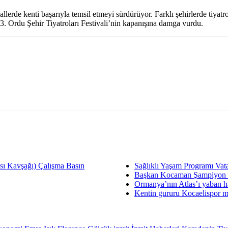
vallerde kenti başarıyla temsil etmeyi sürdürüyor. Farklı şehirlerde tiya
 3. Ordu Şehir Tiyatroları Festivali’nin kapanışına damga vurdu.
sı Kavşağı) Çalışma Basın
Sağlıklı Yaşam Programı Vata
Başkan Kocaman Şampiyon G
Ormanya’nın Atlas’ı yaban ha
Kentin gururu Kocaelispor m