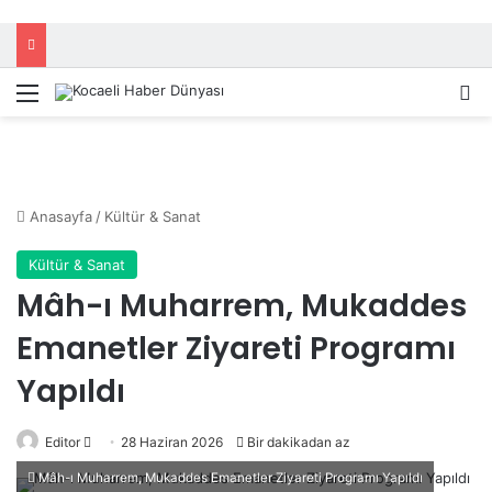
Menü
A
Anasayfa
/
Kültür & Sanat
Kültür & Sanat
Mâh-ı Muharrem, Mukaddes
Emanetler Ziyareti Programı
Yapıldı
Editor
B
28 Haziran 2026
Bir dakikadan az
i
Mâh-ı Muharrem, Mukaddes Emanetler Ziyareti Programı Yapıldı