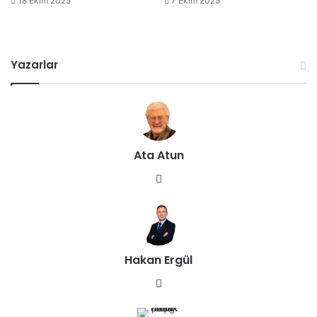
18 Ekim 2025
7 Ekim 2025
Yazarlar
Ata Atun
We
b
sit
esi
Hakan Ergül
We
b