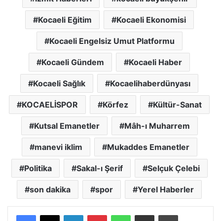
Kocaeli Eğitim
Kocaeli Ekonomisi
Kocaeli Engelsiz Umut Platformu
Kocaeli Gündem
Kocaeli Haber
Kocaeli Sağlık
Kocaelihaberdünyası
KOCAELİSPOR
Körfez
Kültür-Sanat
Kutsal Emanetler
Mâh-ı Muharrem
manevi iklim
Mukaddes Emanetler
Politika
Sakal-ı Şerif
Selçuk Çelebi
son dakika
spor
Yerel Haberler
LinkedIn
Pinterest
WhatsApp
E-posta ile paylaş
Yazdır