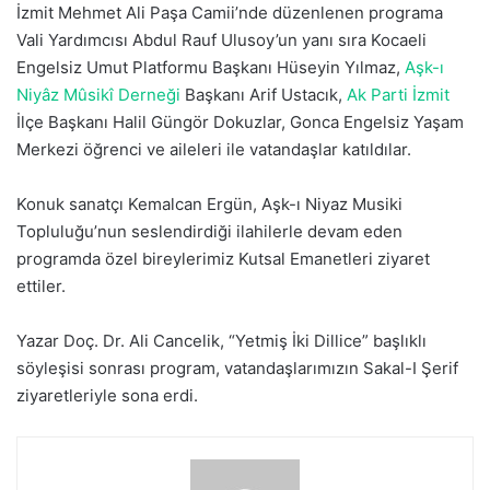
İzmit Mehmet Ali Paşa Camii’nde düzenlenen programa
Vali Yardımcısı Abdul Rauf Ulusoy’un yanı sıra Kocaeli
Engelsiz Umut Platformu Başkanı Hüseyin Yılmaz,
Aşk-ı
Niyâz Mûsikî Derneği
Başkanı Arif Ustacık,
Ak Parti İzmit
İlçe Başkanı Halil Güngör Dokuzlar, Gonca Engelsiz Yaşam
Merkezi öğrenci ve aileleri ile vatandaşlar katıldılar.
Konuk sanatçı Kemalcan Ergün, Aşk-ı Niyaz Musiki
Topluluğu’nun seslendirdiği ilahilerle devam eden
programda özel bireylerimiz Kutsal Emanetleri ziyaret
ettiler.
Yazar Doç. Dr. Ali Cancelik, “Yetmiş İki Dillice” başlıklı
söyleşisi sonrası program, vatandaşlarımızın Sakal-I Şerif
ziyaretleriyle sona erdi.