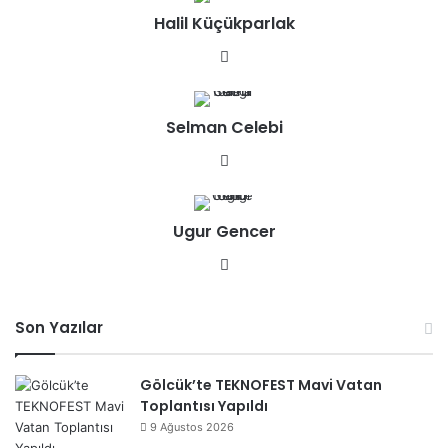
sit
Halil Küçükparlak
esi
We
b
sit
Selman Celebi
esi
We
b
sit
Ugur Gencer
esi
We
b
sit
Son Yazılar
esi
Gölcük’te TEKNOFEST Mavi Vatan
Toplantısı Yapıldı
9 Ağustos 2026