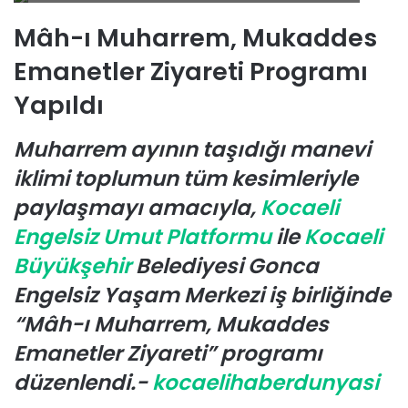
r
e
Mâh-ı Muharrem, Mukaddes
-
Emanetler Ziyareti Programı
p
o
Yapıldı
s
t
Muharrem ayının taşıdığı manevi
a
iklimi toplumun tüm kesimleriyle
g
ö
paylaşmayı amacıyla,
Kocaeli
n
Engelsiz Umut Platformu
ile
Kocaeli
d
Büyükşehir
Belediyesi Gonca
e
r
Engelsiz Yaşam Merkezi iş birliğinde
m
“Mâh-ı Muharrem, Mukaddes
e
Emanetler Ziyareti” programı
k
düzenlendi.-
kocaelihaberdunyasi