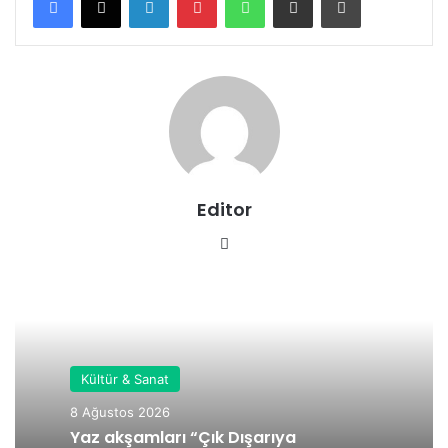
Editor
We
b
sit
esi
Kültür & Sanat
8 Ağustos 2026
Yaz akşamları “Çık Dışarıya