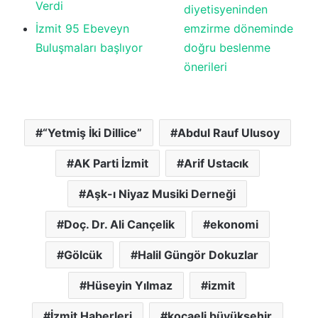
Verdi
diyetisyeninden
İzmit 95 Ebeveyn
emzirme döneminde
Buluşmaları başlıyor
doğru beslenme
önerileri
“Yetmiş İki Dillice”
Abdul Rauf Ulusoy
AK Parti İzmit
Arif Ustacık
Aşk-ı Niyaz Musiki Derneği
Doç. Dr. Ali Cançelik
ekonomi
Gölcük
Halil Güngör Dokuzlar
Hüseyin Yılmaz
izmit
İzmit Haberleri
kocaeli büyükşehir