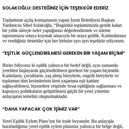
SOLAKOĞLU: DESTEĞİNİZ İÇİN TEŞEKKÜR EDERİZ
Toplantının açılış konuşmasını yapan İzmit Belediyesi Başkan
Yardımcısı Sibel Solakoğlu, “Bugünkü toplantımızda geride kalan
bir yıllık süreçte neler yaptığımızı değerlendirmek ve izleme
raporumuzu ortaya koymak amacıyla bir araya geldik. Katılımlarınız
ve verdiğiniz destekler için her birinize ayrı ayrı teşekkür ediyorum.
“EŞİTLİK GÜÇLENDİRİLMESİ GEREKEN BİR YAŞAM BİÇİMİ”
Bizler biliyoruz ki eşitlik yalnızca bir hedef değil, aynı zamanda
yerelden başlayarak güçlendirilmesi gereken bir yaşam biçimidir.
Kadınların, çocukların, yaş almış bireylerin, engelli bireylerin ve
toplumun tüm kesimlerinin kent yaşamına eşit katılım
sağlayabilmesi, hizmetlere erişimde fırsat eşitliğinin sağlanması ve
kapsayıcı politikaların geliştirilmesi güçlü bir yerel yönetim
anlayışının temelini oluşturmaktadır.
“DAHA YAPACAK ÇOK İŞİMİZ VAR”
Yerel Eşitlik Eylem Planı’nın bir irade beyanıdır. Bu anlayışla
hazırladığımız yerel eşitlik eylem planımız yalnızca bir belge değil,