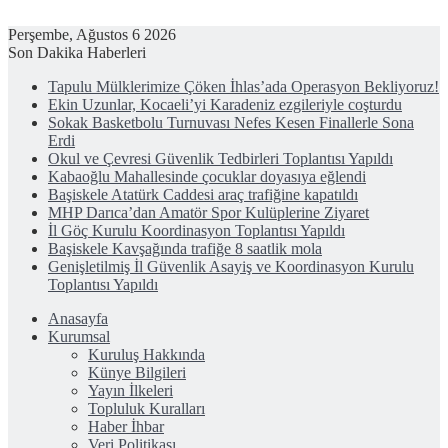
Perşembe, Ağustos 6 2026
Son Dakika Haberleri
Tapulu Mülklerimize Çöken İhlas’ada Operasyon Bekliyoruz!
Ekin Uzunlar, Kocaeli’yi Karadeniz ezgileriyle coşturdu
Sokak Basketbolu Turnuvası Nefes Kesen Finallerle Sona
Erdi
Okul ve Çevresi Güvenlik Tedbirleri Toplantısı Yapıldı
Kabaoğlu Mahallesinde çocuklar doyasıya eğlendi
Başiskele Atatürk Caddesi araç trafiğine kapatıldı
MHP Darıca’dan Amatör Spor Kulüplerine Ziyaret
İl Göç Kurulu Koordinasyon Toplantısı Yapıldı
Başiskele Kavşağında trafiğe 8 saatlik mola
Genişletilmiş İl Güvenlik Asayiş ve Koordinasyon Kurulu
Toplantısı Yapıldı
Anasayfa
Kurumsal
Kuruluş Hakkında
Künye Bilgileri
Yayın İlkeleri
Topluluk Kuralları
Haber İhbar
Veri Politikası