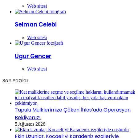
Web sitesi
Selman Celebi
Web sitesi
Ugur Gencer
Web sitesi
Son Yazılar
Tapulu Mülklerimize Çöken İhlas’ada Operasyon
Bekliyoruz!
5 Ağustos 2026
Ekin Uzunlar, Kocaeli’yi Karadeniz ezgileriyle