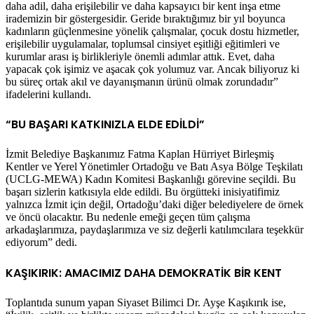
daha adil, daha erişilebilir ve daha kapsayıcı bir kent inşa etme
irademizin bir göstergesidir. Geride bıraktığımız bir yıl boyunca
kadınların güçlenmesine yönelik çalışmalar, çocuk dostu hizmetler,
erişilebilir uygulamalar, toplumsal cinsiyet eşitliği eğitimleri ve
kurumlar arası iş birlikleriyle önemli adımlar attık. Evet, daha
yapacak çok işimiz ve aşacak çok yolumuz var. Ancak biliyoruz ki
bu süreç ortak akıl ve dayanışmanın ürünü olmak zorundadır”
ifadelerini kullandı.
“BU BAŞARI KATKINIZLA ELDE EDİLDİ”
İzmit Belediye Başkanımız Fatma Kaplan Hürriyet Birleşmiş
Kentler ve Yerel Yönetimler Ortadoğu ve Batı Asya Bölge Teşkilatı
(UCLG-MEWA) Kadın Komitesi Başkanlığı görevine seçildi. Bu
başarı sizlerin katkısıyla elde edildi. Bu örgütteki inisiyatifimiz
yalnızca İzmit için değil, Ortadoğu’daki diğer belediyelere de örnek
ve öncü olacaktır. Bu nedenle emeği geçen tüm çalışma
arkadaşlarımıza, paydaşlarımıza ve siz değerli katılımcılara teşekkür
ediyorum” dedi.
KAŞIKIRIK: AMACIMIZ DAHA DEMOKRATİK BİR KENT
Toplantıda sunum yapan Siyaset Bilimci Dr. Ayşe Kaşıkırık ise,