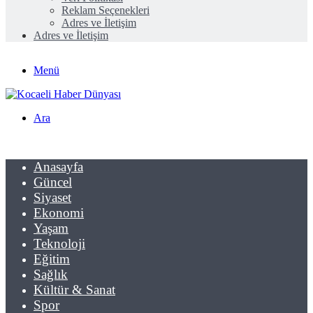
Reklam Seçenekleri
Adres ve İletişim
Adres ve İletişim
Menü
Ara
Anasayfa
Güncel
Siyaset
Ekonomi
Yaşam
Teknoloji
Eğitim
Sağlık
Kültür & Sanat
Spor