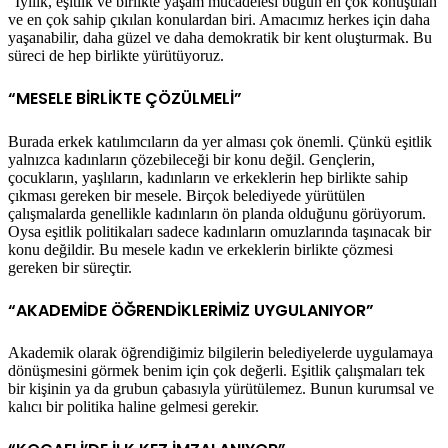
“İyilik, eşitlik ve birlikte yaşam mücadelesi bugün en çok konuşulan
ve en çok sahip çıkılan konulardan biri. Amacımız herkes için daha
yaşanabilir, daha güzel ve daha demokratik bir kent oluşturmak. Bu
süreci de hep birlikte yürütüyoruz.
“MESELE BİRLİKTE ÇÖZÜLMELİ”
Burada erkek katılımcıların da yer alması çok önemli. Çünkü eşitlik
yalnızca kadınların çözebileceği bir konu değil. Gençlerin,
çocukların, yaşlıların, kadınların ve erkeklerin hep birlikte sahip
çıkması gereken bir mesele. Birçok belediyede yürütülen
çalışmalarda genellikle kadınların ön planda olduğunu görüyorum.
Oysa eşitlik politikaları sadece kadınların omuzlarında taşınacak bir
konu değildir. Bu mesele kadın ve erkeklerin birlikte çözmesi
gereken bir süreçtir.
“AKADEMİDE ÖĞRENDİKLERİMİZ UYGULANIYOR”
Akademik olarak öğrendiğimiz bilgilerin belediyelerde uygulamaya
dönüşmesini görmek benim için çok değerli. Eşitlik çalışmaları tek
bir kişinin ya da grubun çabasıyla yürütülemez. Bunun kurumsal ve
kalıcı bir politika haline gelmesi gerekir.