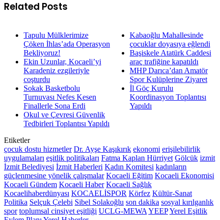
Related Posts
Tapulu Mülklerimize
Kabaoğlu Mahallesinde
Çöken İhlas’ada Operasyon
çocuklar doyasıya eğlendi
Bekliyoruz!
Başiskele Atatürk Caddesi
Ekin Uzunlar, Kocaeli’yi
araç trafiğine kapatıldı
Karadeniz ezgileriyle
MHP Darıca’dan Amatör
coşturdu
Spor Kulüplerine Ziyaret
Sokak Basketbolu
İl Göç Kurulu
Turnuvası Nefes Kesen
Koordinasyon Toplantısı
Finallerle Sona Erdi
Yapıldı
Okul ve Çevresi Güvenlik
Tedbirleri Toplantısı Yapıldı
Etiketler
çocuk dostu hizmetler
Dr. Ayşe Kaşıkırık
ekonomi
erişilebilirlik
uygulamaları
eşitlik politikaları
Fatma Kaplan Hürriyet
Gölcük
izmit
İzmit Belediyesi
İzmit Haberleri
Kadın Komitesi
kadınların
güçlenmesine yönelik çalışmalar
Kocaeli Eğitim
Kocaeli Ekonomisi
Kocaeli Gündem
Kocaeli Haber
Kocaeli Sağlık
Kocaelihaberdünyası
KOCAELİSPOR
Körfez
Kültür-Sanat
Politika
Selçuk Çelebi
Sibel Solakoğlu
son dakika
sosyal kırılganlık
spor
toplumsal cinsiyet eşitliği
UCLG-MEWA
YEEP
Yerel Eşitlik
Eylem Planı
Yerel Haberler